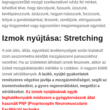
legnagyszerűbb mozgó szerkezetével ruház fel minket,
lehetővé téve, hogy táncoljunk, fussunk, ússzunk,
kerékpározzunk, túrázzunk, hegyet másszunk, focizzunk,
leírjuk a gondolatainkat, fessünk, zenéljünk, elringassunk
egy kisgyereket vagy egyszerűen megsimogassuk egymást.
Izmok nyújtása: Stretching
A sok ülés, állás, egyoldalú tevékenységek során kialakult
izom asszimmetria később mozgásszervi panaszokhoz
vezethet. Ha az ízületeket áthidaló izmok feszesek, akkor az
ízületi mozgáskiterjedés mértéke is csökken. A nagyon kötött
izmok sérülékenyek
. A lazító, nyújtó gyakorlatok
rendszeres végzése javítja a mozgásminőséget, segíti az
izomnövekedést, a gyors regenerálódást, megelőzi a
sérüléseket.
Az izmok nyújtásának egyik
leghatékonyabb módszere a gyógytornászok által
használt PNF (Proprioceptiv Neuromuscularis
Facilitáció) technika.