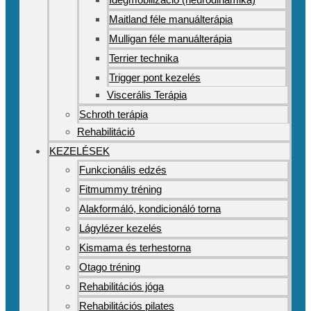
Maitland féle manuálterápia
Mulligan féle manuálterápia
Terrier technika
Trigger pont kezelés
Viscerális Terápia
Schroth terápia
Rehabilitáció
KEZELÉSEK
Funkcionális edzés
Fitmummy tréning
Alakformáló, kondicionáló torna
Lágylézer kezelés
Kismama és terhestorna
Otago tréning
Rehabilitációs jóga
Rehabilitációs pilates