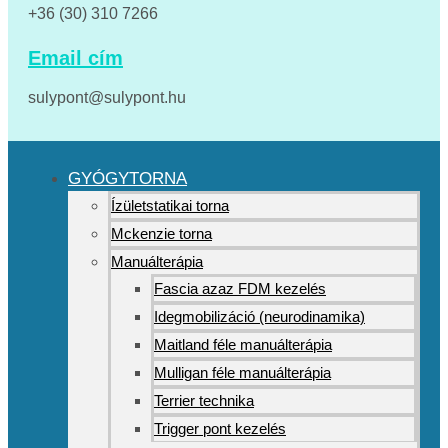
+36 (30) 310 7266
Email cím
sulypont@sulypont.hu
GYÓGYTORNA
Ízületstatikai torna
Mckenzie torna
Manuálterápia
Fascia azaz FDM kezelés
Idegmobilizáció (neurodinamika)
Maitland féle manuálterápia
Mulligan féle manuálterápia
Terrier technika
Trigger pont kezelés