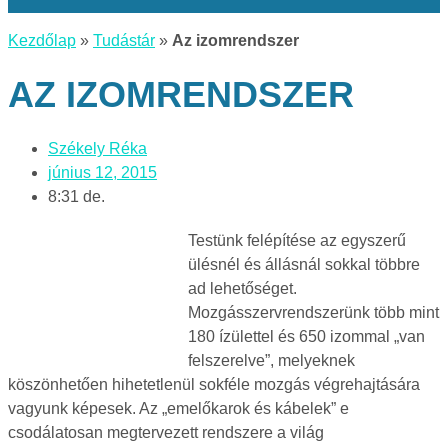
Kezdőlap
»
Tudástár
»
Az izomrendszer
AZ IZOMRENDSZER
Székely Réka
június 12, 2015
8:31 de.
Testünk felépítése az egyszerű
ülésnél és állásnál sokkal többre
ad lehetőséget.
Mozgásszervrendszerünk több mint
180 ízülettel és 650 izommal „van
felszerelve”, melyeknek
köszönhetően hihetetlenül sokféle mozgás végrehajtására
vagyunk képesek. Az „emelőkarok és kábelek” e
csodálatosan megtervezett rendszere a világ