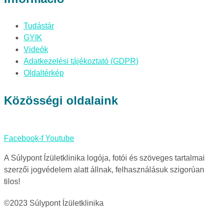
Tudástár
GYIK
Videók
Adatkezelési tájékoztató (GDPR)
Oldaltérkép
Közösségi oldalaink
Facebook-f
Youtube
A Súlypont Ízületklinika logója, fotói és szöveges tartalmai
szerzői jogvédelem alatt állnak, felhasználásuk szigorúan
tilos!
©2023 Súlypont Ízületklinika