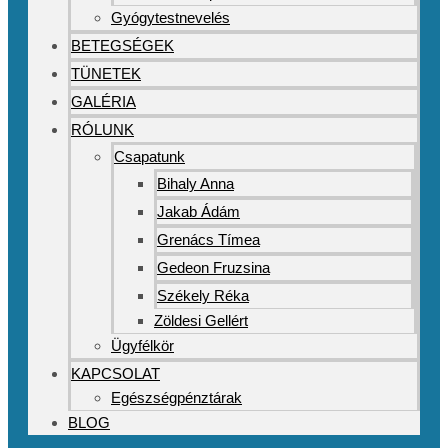
Gyógytestnevelés
BETEGSÉGEK
TÜNETEK
GALÉRIA
RÓLUNK
Csapatunk
Bihaly Anna
Jakab Ádám
Grenács Tímea
Gedeon Fruzsina
Székely Réka
Zöldesi Gellért
Ügyfélkör
KAPCSOLAT
Egészségpénztárak
BLOG