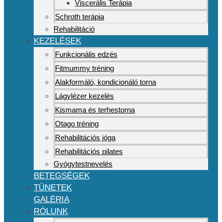
Viscerális Terápia
Schroth terápia
Rehabilitáció
KEZELÉSEK
Funkcionális edzés
Fitmummy tréning
Alakformáló, kondicionáló torna
Lágylézer kezelés
Kismama és terhestorna
Otago tréning
Rehabilitációs jóga
Rehabilitációs pilates
Gyógytestnevelés
BETEGSÉGEK
TÜNETEK
GALÉRIA
RÓLUNK