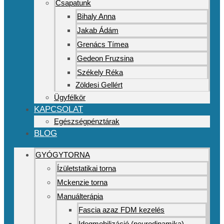
Csapatunk
Bihaly Anna
Jakab Ádám
Grenács Tímea
Gedeon Fruzsina
Székely Réka
Zöldesi Gellért
Ügyfélkör
KAPCSOLAT
Egészségpénztárak
BLOG
GYÓGYTORNA
Ízületstatikai torna
Mckenzie torna
Manuálterápia
Fascia azaz FDM kezelés
Idegmobilizáció (neurodinamika)