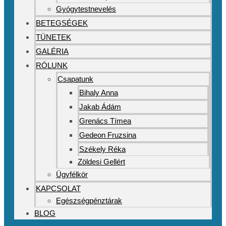
Gyógytestnevelés
BETEGSÉGEK
TÜNETEK
GALÉRIA
RÓLUNK
Csapatunk
Bihaly Anna
Jakab Ádám
Grenács Tímea
Gedeon Fruzsina
Székely Réka
Zöldesi Gellért
Ügyfélkör
KAPCSOLAT
Egészségpénztárak
BLOG