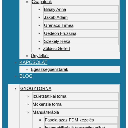
Csapatunk
Bihaly Anna
Jakab Ádám
Grenács Tímea
Gedeon Fruzsina
Székely Réka
Zöldesi Gellért
Ügyfélkör
KAPCSOLAT
Egészségpénztárak
BLOG
GYÓGYTORNA
Ízületstatikai torna
Mckenzie torna
Manuálterápia
Fascia azaz FDM kezelés
Idegmobilizáció (neurodinamika)