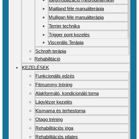
Maitland féle manuálterápia
Mulligan féle manuálterápia
Terrier technika
Trigger pont kezelés
Viscerális Terápia
Schroth terápia
Rehabilitáció
KEZELÉSEK
Funkcionális edzés
Fitmummy tréning
Alakformáló, kondicionáló torna
Lágylézer kezelés
Kismama és terhestorna
Otago tréning
Rehabilitációs jóga
Rehabilitációs pilates