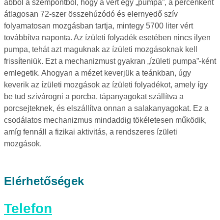
abból a szempontból, hogy a vért egy „pumpa”, a percenként
átlagosan 72-szer összehúzódó és elernyedő szív
folyamatosan mozgásban tartja, mintegy 5700 liter vért
továbbítva naponta. Az ízületi folyadék esetében nincs ilyen
pumpa, tehát azt maguknak az ízületi mozgásoknak kell
frissíteniük. Ezt a mechanizmust gyakran „ízületi pumpa”-ként
emlegetik. Ahogyan a mézet keverjük a teánkban, úgy
keverik az ízületi mozgások az ízületi folyadékot, amely így
be tud szivárogni a porcba, tápanyagokat szállítva a
porcsejteknek, és elszállítva onnan a salakanyagokat. Ez a
csodálatos mechanizmus mindaddig tökéletesen működik,
amíg fennáll a fizikai aktivitás, a rendszeres ízületi
mozgások.
Elérhetőségek
Telefon