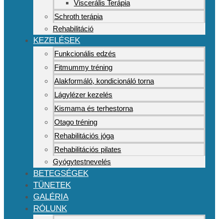
Viscerális Terápia
Schroth terápia
Rehabilitáció
KEZELÉSEK
Funkcionális edzés
Fitmummy tréning
Alakformáló, kondicionáló torna
Lágylézer kezelés
Kismama és terhestorna
Otago tréning
Rehabilitációs jóga
Rehabilitációs pilates
Gyógytestnevelés
BETEGSÉGEK
TÜNETEK
GALÉRIA
RÓLUNK