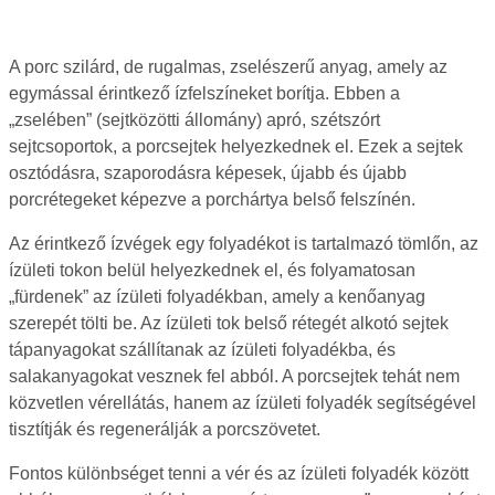
A porc szilárd, de rugalmas, zselészerű anyag, amely az
egymással érintkező ízfelszíneket borítja. Ebben a
„zselében” (sejtközötti állomány) apró, szétszórt
sejtcsoportok, a porcsejtek helyezkednek el. Ezek a sejtek
osztódásra, szaporodásra képesek, újabb és újabb
porcrétegeket képezve a porchártya belső felszínén.
Az érintkező ízvégek egy folyadékot is tartalmazó tömlőn, az
ízületi tokon belül helyezkednek el, és folyamatosan
„fürdenek” az ízületi folyadékban, amely a kenőanyag
szerepét tölti be. Az ízületi tok belső rétegét alkotó sejtek
tápanyagokat szállítanak az ízületi folyadékba, és
salakanyagokat vesznek fel abból. A porcsejtek tehát nem
közvetlen vérellátás, hanem az ízületi folyadék segítségével
tisztítják és regenerálják a porcszövetet.
Fontos különbséget tenni a vér és az ízületi folyadék között