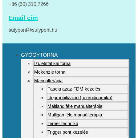
+36 (30) 310 7266
Email cím
sulypont@sulypont.hu
GYÓGYTORNA
Ízületstatikai torna
Mckenzie torna
Manuálterápia
Fascia azaz FDM kezelés
Idegmobilizáció (neurodinamika)
Maitland féle manuálterápia
Mulligan féle manuálterápia
Terrier technika
Trigger pont kezelés