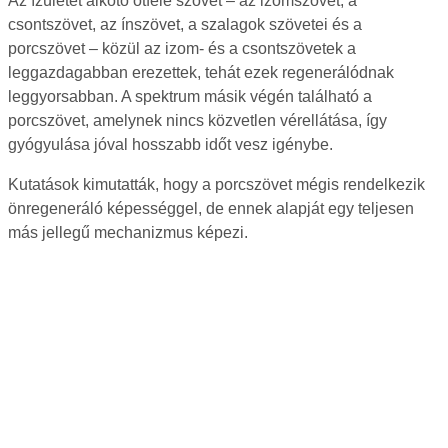
Az ízületet alkotó ötféle szövet – az izomszövet, a
csontszövet, az ínszövet, a szalagok szövetei és a
porcszövet – közül az izom- és a csontszövetek a
leggazdagabban erezettek, tehát ezek regenerálódnak
leggyorsabban. A spektrum másik végén található a
porcszövet, amelynek nincs közvetlen vérellátása, így
gyógyulása jóval hosszabb időt vesz igénybe.
Kutatások kimutatták, hogy a porcszövet mégis rendelkezik
önregeneráló képességgel, de ennek alapját egy teljesen
más jellegű mechanizmus képezi.