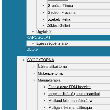
Grenács Tímea
Gedeon Fruzsina
Székely Réka
Zöldesi Gellért
Ügyfélkör
KAPCSOLAT
Egészségpénztárak
BLOG
GYÓGYTORNA
Ízületstatikai torna
Mckenzie torna
Manuálterápia
Fascia azaz FDM kezelés
Idegmobilizáció (neurodinamika)
Maitland féle manuálterápia
Mulligan féle manuálterápia