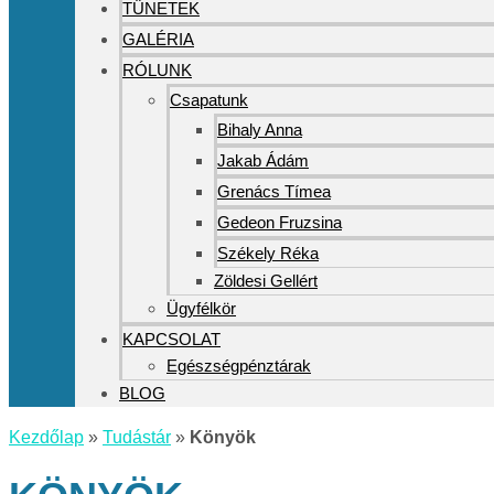
TÜNETEK
GALÉRIA
RÓLUNK
Csapatunk
Bihaly Anna
Jakab Ádám
Grenács Tímea
Gedeon Fruzsina
Székely Réka
Zöldesi Gellért
Ügyfélkör
KAPCSOLAT
Egészségpénztárak
BLOG
Kezdőlap
»
Tudástár
»
Könyök