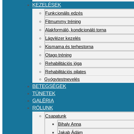
KEZELÉSEK
Funkcionális edzés
Fitmummy tréning
Alakformáló, kondicionáló torna
Lágylézer kezelés
Kismama és terhestorna
Otago tréning
Rehabilitációs jóga
Rehabilitációs pilates
Gyógytestnevelés
BETEGSÉGEK
TÜNETEK
GALÉRIA
RÓLUNK
Csapatunk
Bihaly Anna
Jakab Ádám