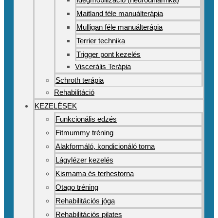
Maitland féle manuálterápia
Mulligan féle manuálterápia
Terrier technika
Trigger pont kezelés
Viscerális Terápia
Schroth terápia
Rehabilitáció
KEZELÉSEK
Funkcionális edzés
Fitmummy tréning
Alakformáló, kondicionáló torna
Lágylézer kezelés
Kismama és terhestorna
Otago tréning
Rehabilitációs jóga
Rehabilitációs pilates