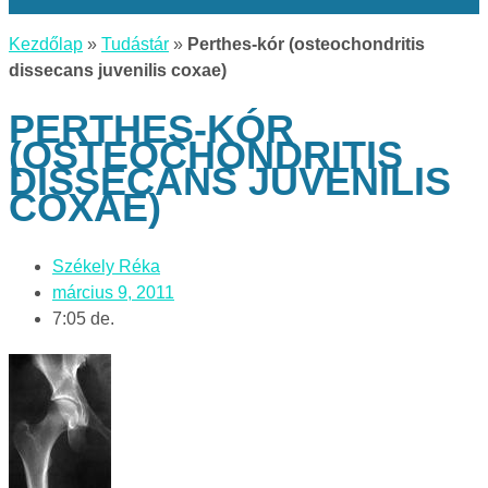
Kezdőlap
»
Tudástár
»
Perthes-kór (osteochondritis
dissecans juvenilis coxae)
PERTHES-KÓR
(OSTEOCHONDRITIS
DISSECANS JUVENILIS
COXAE)
Székely Réka
március 9, 2011
7:05 de.