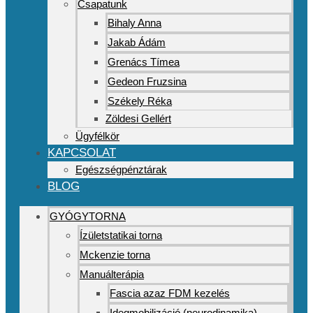
Csapatunk
Bihaly Anna
Jakab Ádám
Grenács Tímea
Gedeon Fruzsina
Székely Réka
Zöldesi Gellért
Ügyfélkör
KAPCSOLAT
Egészségpénztárak
BLOG
GYÓGYTORNA
Ízületstatikai torna
Mckenzie torna
Manuálterápia
Fascia azaz FDM kezelés
Idegmobilizáció (neurodinamika)