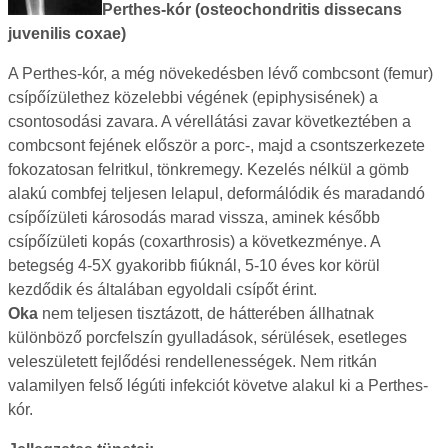
Perthes-kór (osteochondritis dissecans
juvenilis coxae)
A Perthes-kór, a még növekedésben lévő combcsont (femur)
csípőízülethez közelebbi végének (epiphysisének) a
csontosodási zavara. A vérellátási zavar következtében a
combcsont fejének először a porc-, majd a csontszerkezete
fokozatosan felritkul, tönkremegy. Kezelés nélkül a gömb
alakú combfej teljesen lelapul, deformálódik és maradandó
csípőízületi károsodás marad vissza, aminek később
csípőízületi kopás (coxarthrosis) a következménye. A
betegség 4-5X gyakoribb fiúknál, 5-10 éves kor körül
kezdődik és általában egyoldali csípőt érint.
Oka
nem teljesen tisztázott, de hátterében állhatnak
különböző porcfelszín gyulladások, sérülések, esetleges
veleszületett fejlődési rendellenességek. Nem ritkán
valamilyen felső légúti infekciót követve alakul ki a Perthes-
kór.