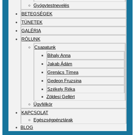
Gyógytestnevelés
BETEGSÉGEK
TÜNETEK
GALÉRIA
RÓLUNK
Csapatunk
Bihaly Anna
Jakab Ádám
Grenács Tímea
Gedeon Fruzsina
Székely Réka
Zöldesi Gellért
Ügyfélkör
KAPCSOLAT
Egészségpénztárak
BLOG