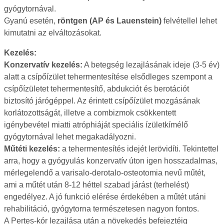
gyógytornával.
Gyanú esetén,
röntgen (AP és Lauenstein)
felvétellel lehet
kimutatni az elváltozásokat.
Kezelés:
Konzervatív kezelés:
A betegség lezajlásának ideje (3-5 év)
alatt a csípőízület tehermentesítése elsődleges szempont a
csípőízületet tehermentesítő, abdukciót és berotációt
biztosító járógéppel. Az érintett csípőízület mozgásának
korlátozottságát, illetve a combizmok csökkentett
igénybevétel miatti atróphiáját speciális ízületkímélő
gyógytornával lehet megakadályozni.
Műtéti kezelés:
a tehermentesítés idejét lerövidíti. Tekintettel
arra, hogy a gyógyulás konzervatív úton igen hosszadalmas,
mérlegelendő a varisalo-derotalo-osteotomia nevű műtét,
ami a műtét után 8-12 héttel szabad járást (terhelést)
engedélyez. A jó funkció elérése érdekében a műtét utáni
rehabilitáció, gyógytorna természetesen nagyon fontos.
A Pertes-kór lezajlása után a növekedés befejeztéig