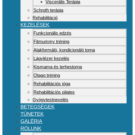
Viscerális Terápia
Schroth terápia
Rehabilitáció
KEZELÉSEK
Funkcionális edzés
Fitmummy tréning
Alakformáló, kondicionáló torna
Lágylézer kezelés
Kismama és terhestorna
Otago tréning
Rehabilitációs jóga
Rehabilitációs pilates
Gyógytestnevelés
BETEGSÉGEK
TÜNETEK
GALÉRIA
RÓLUNK