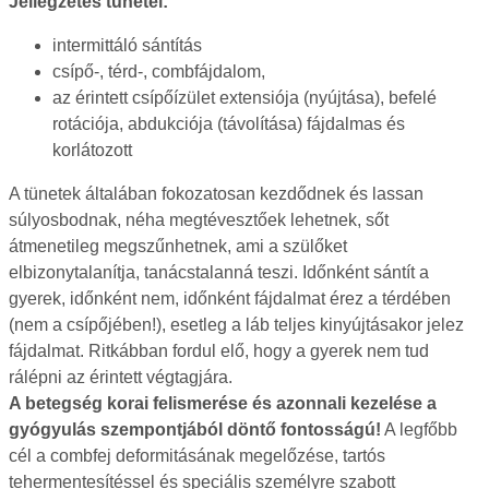
Jellegzetes tünetei:
intermittáló sántítás
csípő-, térd-, combfájdalom,
az érintett csípőízület extensiója (nyújtása), befelé
rotációja, abdukciója (távolítása) fájdalmas és
korlátozott
A tünetek általában fokozatosan kezdődnek és lassan
súlyosbodnak, néha megtévesztőek lehetnek, sőt
átmenetileg megszűnhetnek, ami a szülőket
elbizonytalanítja, tanácstalanná teszi. Időnként sántít a
gyerek, időnként nem, időnként fájdalmat érez a térdében
(nem a csípőjében!), esetleg a láb teljes kinyújtásakor jelez
fájdalmat. Ritkábban fordul elő, hogy a gyerek nem tud
rálépni az érintett végtagjára.
A betegség korai felismerése és azonnali kezelése a
gyógyulás szempontjából döntő fontosságú!
A legfőbb
cél a combfej deformitásának megelőzése, tartós
tehermentesítéssel és speciális személyre szabott