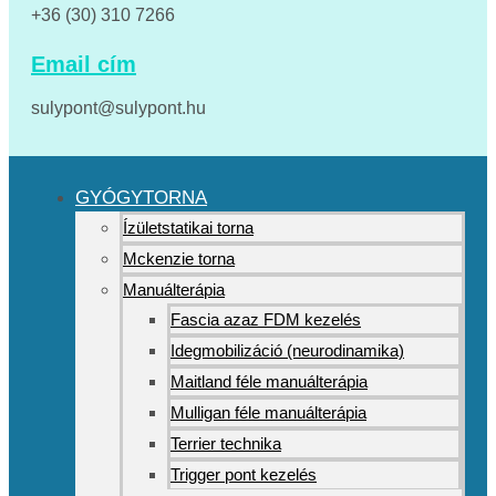
+36 (30) 310 7266
Email cím
sulypont@sulypont.hu
GYÓGYTORNA
Ízületstatikai torna
Mckenzie torna
Manuálterápia
Fascia azaz FDM kezelés
Idegmobilizáció (neurodinamika)
Maitland féle manuálterápia
Mulligan féle manuálterápia
Terrier technika
Trigger pont kezelés