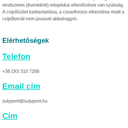
rendszeres (évenkénti) ortopédiai ellenőrzésre van szükség.
A csípőízület karbantartása, a coxarthrosis elkerülése miatt a
csípőtornát nem javasolt abbahagyni.
Elérhetőségek
Telefon
+36 (30) 310 7266
Email cím
sulypont@sulypont.hu
Cím