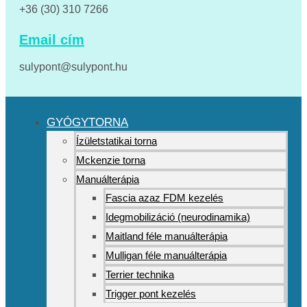
+36 (30) 310 7266
Email cím
sulypont@sulypont.hu
GYÓGYTORNA
Ízületstatikai torna
Mckenzie torna
Manuálterápia
Fascia azaz FDM kezelés
Idegmobilizáció (neurodinamika)
Maitland féle manuálterápia
Mulligan féle manuálterápia
Terrier technika
Trigger pont kezelés