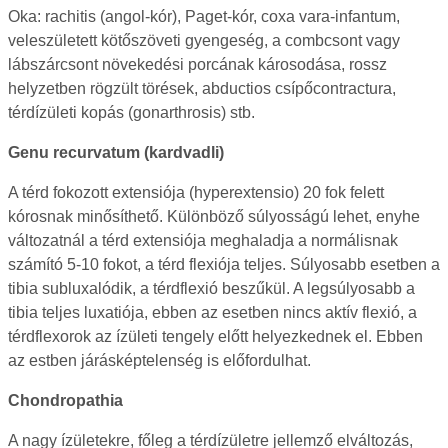
Oka: rachitis (angol-kór), Paget-kór, coxa vara-infantum,
veleszületett kötőszöveti gyengeség, a combcsont vagy
lábszárcsont növekedési porcának károsodása, rossz
helyzetben rögzült törések, abductios csípőcontractura,
térdízületi kopás (gonarthrosis) stb.
Genu recurvatum (kardvadli)
A térd fokozott extensiója (hyperextensio) 20 fok felett
kórosnak minősíthető. Különböző súlyosságú lehet, enyhe
változatnál a térd extensiója meghaladja a normálisnak
számító 5-10 fokot, a térd flexiója teljes. Súlyosabb esetben a
tibia subluxalódik, a térdflexió beszűkül. A legsúlyosabb a
tibia teljes luxatiója, ebben az esetben nincs aktív flexió, a
térdflexorok az ízületi tengely előtt helyezkednek el. Ebben
az estben járásképtelenség is előfordulhat.
Chondropathia
A nagy ízületekre, főleg a térdízületre jellemző elváltozás,