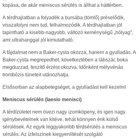
kopása, de akár meniscus sérülés is állhat a háttérben.
A térdhajlatban a folyadék a bursába (tömlő) préselődik,
visszafolyni nem tud, felhalmozódik. A térdhajlatban jól
tapintható a kisebb-nagyobb, változó keménységű „hólyag”,
ami ultrahanggal jól kimutatható.
A fájdalmat nem a Baker-cysta okozza, hanem a gyulladás. A
Baker-cysta megrepedhet, következtében a lábszár, boka
megduzzad, feszítő érzést okozva. Időnként mélyvénás
trombózis tüneteit utánozhatja.
Elsősorban az alapbetegséget, a gyulladást kell kezelni!
Meniscus sérülés (laesio menisci)
A térdízületet nem övezi nagy izomköpeny, és igen nagy
igénybevételnek van kitéve, tehát könnyen érik külső
sérülések. Az egyik leggyakoribb térdsérülés a meniscus
sérülés. Az ízfelszínek kiegyenlítését szolgáló