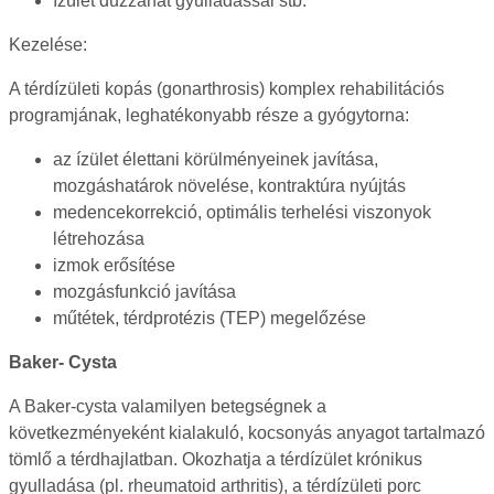
ízület duzzanat gyulladással stb.
Kezelése:
A térdízületi kopás (gonarthrosis) komplex rehabilitációs
programjának, leghatékonyabb része a gyógytorna:
az ízület élettani körülményeinek javítása,
mozgáshatárok növelése, kontraktúra nyújtás
medencekorrekció, optimális terhelési viszonyok
létrehozása
izmok erősítése
mozgásfunkció javítása
műtétek, térdprotézis (TEP) megelőzése
Baker- Cysta
A Baker-cysta valamilyen betegségnek a
következményeként kialakuló, kocsonyás anyagot tartalmazó
tömlő a térdhajlatban. Okozhatja a térdízület krónikus
gyulladása (pl. rheumatoid arthritis), a térdízületi porc