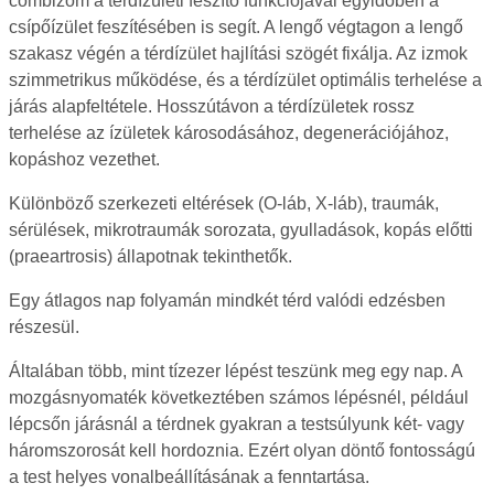
combizom a térdízületi feszítő funkciójával egyidőben a
csípőízület feszítésében is segít. A lengő végtagon a lengő
szakasz végén a térdízület hajlítási szögét fixálja. Az izmok
szimmetrikus működése, és a térdízület optimális terhelése a
járás alapfeltétele. Hosszútávon a térdízületek rossz
terhelése az ízületek károsodásához, degenerációjához,
kopáshoz vezethet.
Különböző szerkezeti eltérések (O-láb, X-láb), traumák,
sérülések, mikrotraumák sorozata, gyulladások, kopás előtti
(praeartrosis) állapotnak tekinthetők.
Egy átlagos nap folyamán mindkét térd valódi edzésben
részesül.
Általában több, mint tízezer lépést teszünk meg egy nap. A
mozgásnyomaték következtében számos lépésnél, például
lépcsőn járásnál a térdnek gyakran a testsúlyunk két- vagy
háromszorosát kell hordoznia. Ezért olyan döntő fontosságú
a test helyes vonalbeállításának a fenntartása.