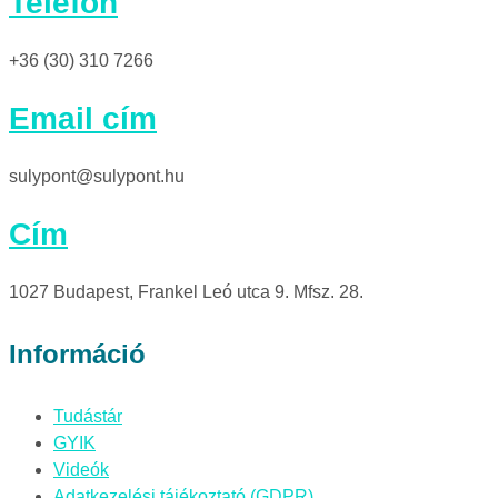
Telefon
+36 (30) 310 7266
Email cím
sulypont@sulypont.hu
Cím
1027 Budapest, Frankel Leó utca 9. Mfsz. 28.
Információ
Tudástár
GYIK
Videók
Adatkezelési tájékoztató (GDPR)