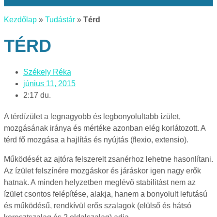
Kezdőlap
»
Tudástár
»
Térd
TÉRD
Székely Réka
június 11, 2015
2:17 du.
A térdízület a legnagyobb és legbonyolultabb ízület,
mozgásának iránya és mértéke azonban elég korlátozott. A
térd fő mozgása a hajlítás és nyújtás (flexio, extensio).
Működését az ajtóra felszerelt zsanérhoz lehetne hasonlítani.
Az ízület felszínére mozgáskor és járáskor igen nagy erők
hatnak. A minden helyzetben meglévő stabilitást nem az
ízület csontos felépítése, alakja, hanem a bonyolult lefutású
és működésű, rendkívül erős szalagok (elülső és hátsó