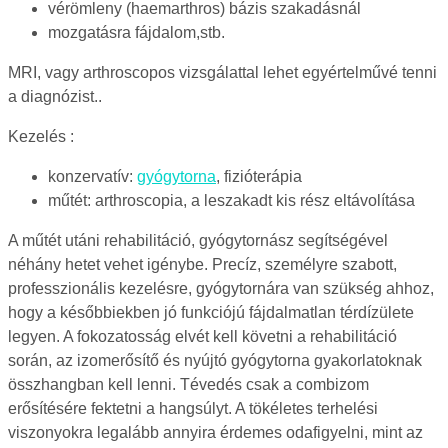
vérömleny (haemarthros) bázis szakadásnál
mozgatásra fájdalom,stb.
MRI, vagy arthroscopos vizsgálattal lehet egyértelművé tenni
a diagnózist..
Kezelés :
konzervatív:
gyógytorna
, fizióterápia
műtét: arthroscopia, a leszakadt kis rész eltávolítása
A műtét utáni rehabilitáció, gyógytornász segítségével
néhány hetet vehet igénybe. Precíz, személyre szabott,
professzionális kezelésre, gyógytornára van szükség ahhoz,
hogy a későbbiekben jó funkciójú fájdalmatlan térdízülete
legyen. A fokozatosság elvét kell követni a rehabilitáció
során, az izomerősítő és nyújtó gyógytorna gyakorlatoknak
összhangban kell lenni. Tévedés csak a combizom
erősítésére fektetni a hangsúlyt. A tökéletes terhelési
viszonyokra legalább annyira érdemes odafigyelni, mint az