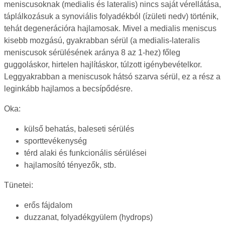
meniscusoknak (medialis és lateralis) nincs saját vérellátása,
táplálkozásuk a synoviális folyadékból (ízületi nedv) történik,
tehát degenerációra hajlamosak. Mivel a medialis meniscus
kisebb mozgású, gyakrabban sérül (a medialis-lateralis
meniscusok sérülésének aránya 8 az 1-hez) főleg
guggoláskor, hirtelen hajlításkor, túlzott igénybevételkor.
Leggyakrabban a meniscusok hátsó szarva sérül, ez a rész a
leginkább hajlamos a becsípődésre.
Oka:
külső behatás, baleseti sérülés
sporttevékenység
térd alaki és funkcionális sérülései
hajlamosító tényezők, stb.
Tünetei:
erős fájdalom
duzzanat, folyadékgyülem (hydrops)