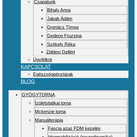
Csapatunk
Bihaly Anna
Jakab Ádám
Grenács Tímea
Gedeon Fruzsina
Székely Réka
Zöldesi Gellért
Ügyfélkör
KAPCSOLAT
Egészségpénztárak
BLOG
GYÓGYTORNA
Ízületstatikai torna
Mckenzie torna
Manuálterápia
Fascia azaz FDM kezelés
Idegmobilizáció (neurodinamika)