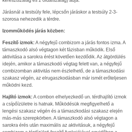
keresztszalag és 2 oldalszalag) adja.
Járásnál a testsúly fele, lépcsőn járáskor a testsúly 2-3-
szorosa nehezedik a térdre.
Izomműködés járás közben:
Feszítő izmok:
A négyfejű combizom a járás fontos izma. A
támaszkodó alsó végtagon két fázisban működik. Első
aktivitása a sarokra érést követően kezdődik. Az átgördülés
idején, amikor a támaszkodó végtag felett van, a négyfejű
combizomban aktivitás nem észlelhető, de a támaszkodási
szakasz végén, az elrugaszkodásban már ismét erőteljesen
működni kezd.
Hajlító izmok:
A combon elhelyezkedő un. térdhajlító izmok
a csípőízületre is hatnak. Működésük megfigyelhető a
lengési szakasz végén és a támaszkodási szakasz elején
más-más szerepkörben. A támaszkodó alsó végtagon a
sarokra érés után maximális az aktivitásuk, a négyfejű