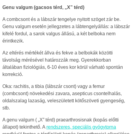
Genu valgum (gacsos térd, „X” térd)
A combcsont és a lábszár tengelye nyitott szöget zár be.
Genu valgum esetén jellegzetes a lábtengelyállás: a lábszár
kifelé fordul, a sarok valgus állású, a két belboka nem
érintkezik.
Az eltérés mértékét állva és fekve a belbokák közötti
távolság mérésével határozzák meg. Gyerekkorban
általában fiziológiás, 6-10 éves kor körül várható spontán
korrekció.
Oka: rachitis, a tibia (lábszár csont) vagy a femur
(combcsont) növekedési zavara, asepticus csontelhalás,
oldalszalag lazaság, veleszületett kötőszöveti gyengeség,
stb.
A genu valgum ( „X” térd) praearthrosisnak (kopás előtti
állapot) tekinthető. A
rendszeres, speciális gyógytorna