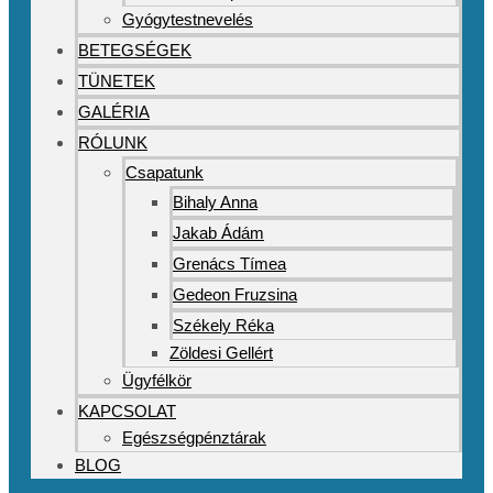
Gyógytestnevelés
BETEGSÉGEK
TÜNETEK
GALÉRIA
RÓLUNK
Csapatunk
Bihaly Anna
Jakab Ádám
Grenács Tímea
Gedeon Fruzsina
Székely Réka
Zöldesi Gellért
Ügyfélkör
KAPCSOLAT
Egészségpénztárak
BLOG