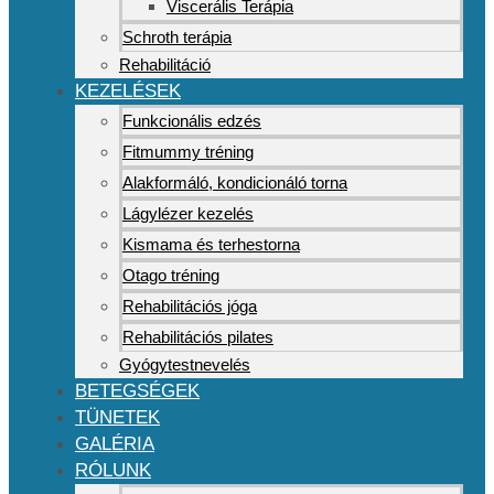
Viscerális Terápia
Schroth terápia
Rehabilitáció
KEZELÉSEK
Funkcionális edzés
Fitmummy tréning
Alakformáló, kondicionáló torna
Lágylézer kezelés
Kismama és terhestorna
Otago tréning
Rehabilitációs jóga
Rehabilitációs pilates
Gyógytestnevelés
BETEGSÉGEK
TÜNETEK
GALÉRIA
RÓLUNK