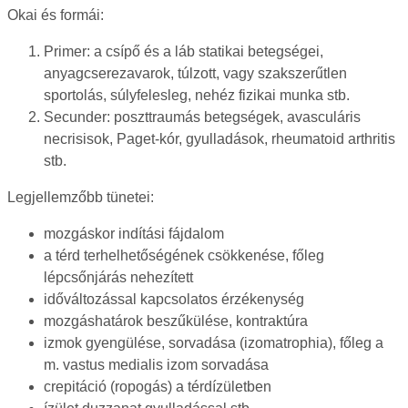
Okai és formái:
Primer: a csípő és a láb statikai betegségei,
anyagcserezavarok, túlzott, vagy szakszerűtlen
sportolás, súlyfelesleg, nehéz fizikai munka stb.
Secunder: poszttraumás betegségek, avasculáris
necrisisok, Paget-kór, gyulladások, rheumatoid arthritis
stb.
Legjellemzőbb tünetei:
mozgáskor indítási fájdalom
a térd terhelhetőségének csökkenése, főleg
lépcsőnjárás nehezített
időváltozással kapcsolatos érzékenység
mozgáshatárok beszűkülése, kontraktúra
izmok gyengülése, sorvadása (izomatrophia), főleg a
m. vastus medialis izom sorvadása
crepitáció (ropogás) a térdízületben