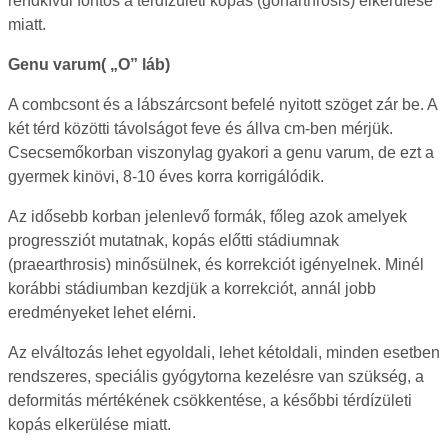
rendkívül fontos a térdízületi kopás (gonarthrosis) elkerülése
miatt.
Genu varum( „O” láb)
A combcsont és a lábszárcsont befelé nyitott szöget zár be. A
két térd közötti távolságot feve és állva cm-ben mérjük.
Csecsemőkorban viszonylag gyakori a genu varum, de ezt a
gyermek kinövi, 8-10 éves korra korrigálódik.
Az idősebb korban jelenlevő formák, főleg azok amelyek
progressziót mutatnak, kopás előtti stádiumnak
(praearthrosis) minősülnek, és korrekciót igényelnek. Minél
korábbi stádiumban kezdjük a korrekciót, annál jobb
eredményeket lehet elérni.
Az elváltozás lehet egyoldali, lehet kétoldali, minden esetben
rendszeres, speciális gyógytorna kezelésre van szükség, a
deformitás mértékének csökkentése, a későbbi térdízületi
kopás elkerülése miatt.