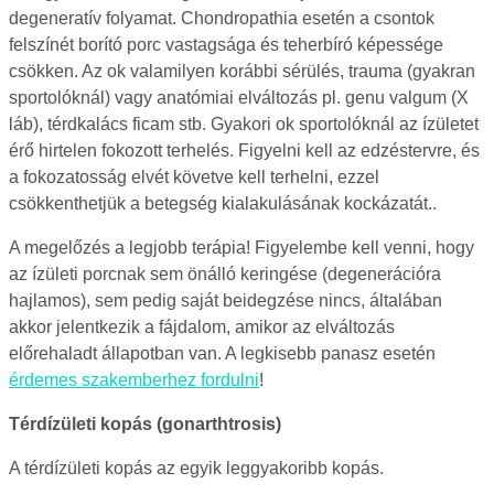
degeneratív folyamat. Chondropathia esetén a csontok
felszínét borító porc vastagsága és teherbíró képessége
csökken. Az ok valamilyen korábbi sérülés, trauma (gyakran
sportolóknál) vagy anatómiai elváltozás pl. genu valgum (X
láb), térdkalács ficam stb. Gyakori ok sportolóknál az ízületet
érő hirtelen fokozott terhelés. Figyelni kell az edzéstervre, és
a fokozatosság elvét követve kell terhelni, ezzel
csökkenthetjük a betegség kialakulásának kockázatát..
A megelőzés a legjobb terápia! Figyelembe kell venni, hogy
az ízületi porcnak sem önálló keringése (degenerációra
hajlamos), sem pedig saját beidegzése nincs, általában
akkor jelentkezik a fájdalom, amikor az elváltozás
előrehaladt állapotban van. A legkisebb panasz esetén
érdemes szakemberhez fordulni
!
Térdízületi kopás (gonarthtrosis)
A térdízületi kopás az egyik leggyakoribb kopás.