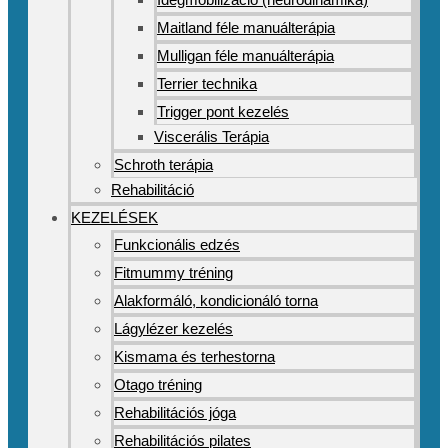
Maitland féle manuálterápia
Mulligan féle manuálterápia
Terrier technika
Trigger pont kezelés
Viscerális Terápia
Schroth terápia
Rehabilitáció
KEZELÉSEK
Funkcionális edzés
Fitmummy tréning
Alakformáló, kondicionáló torna
Lágylézer kezelés
Kismama és terhestorna
Otago tréning
Rehabilitációs jóga
Rehabilitációs pilates