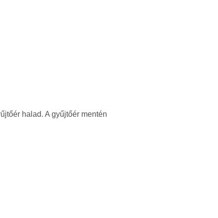
űjtőér halad. A gyűjtőér mentén