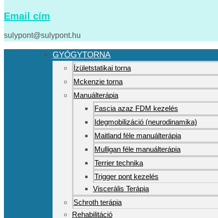
Email cím
sulypont@sulypont.hu
GYÓGYTORNA
Ízületstatikai torna
Mckenzie torna
Manuálterápia
Fascia azaz FDM kezelés
Idegmobilizáció (neurodinamika)
Maitland féle manuálterápia
Mulligan féle manuálterápia
Terrier technika
Trigger pont kezelés
Viscerális Terápia
Schroth terápia
Rehabilitáció