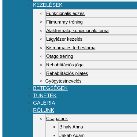
KEZELÉSEK
Funkcionális edzés
Fitmummy tréning
Alakformáló, kondicionáló torna
Lágylézer kezelés
Kismama és terhestorna
Otago tréning
Rehabilitációs jóga
Rehabilitációs pilates
Gyógytestnevelés
BETEGSÉGEK
TÜNETEK
GALÉRIA
RÓLUNK
Csapatunk
Bihaly Anna
Jakab Ádám