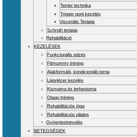
Terrier technika
Trigger pont kezelés
Viscerális Terápia
Schroth terápia
Rehabilitáció
KEZELÉSEK
Funkcionális edzés
Fitmummy tréning
Alakformáló, kondicionáló torna
Lágylézer kezelés
Kismama és terhestorna
Otago tréning
Rehabilitációs jóga
Rehabilitációs pilates
Gyógytestnevelés
BETEGSÉGEK