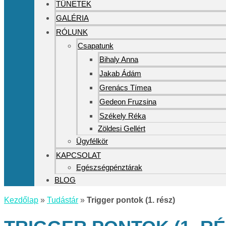
TÜNETEK
GALÉRIA
RÓLUNK
Csapatunk
Bihaly Anna
Jakab Ádám
Grenács Tímea
Gedeon Fruzsina
Székely Réka
Zöldesi Gellért
Ügyfélkör
KAPCSOLAT
Egészségpénztárak
BLOG
Kezdőlap
»
Tudástár
»
Trigger pontok (1. rész)