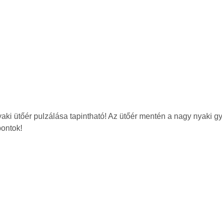
yaki ütőér pulzálása tapintható! Az ütőér mentén a nagy nyaki gy
pontok!