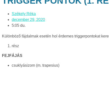
TRIGGER PONTOK (1. RÉ
Székely Réka
december 29, 2020
5:05 du.
Különböző fájdalmak esetén hol érdemes triggerpontokat kere
rész
FEJFÁJÁS
csuklyásizom (m. trapesius)