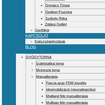
Grenács Tímea
Gedeon Fruzsina
Székely Réka
Zöldesi Gellért
Ügyfélkör
KAPCSOLAT
Egészségpénztárak
BLOG
GYÓGYTORNA
Ízületstatikai torna
Mckenzie torna
Manuálterápia
Fascia azaz FDM kezelés
Idegmobilizáció (neurodinamika)
Maitland féle manuálterápia
Mulligan féle manuálterápia