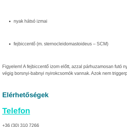
nyak hátsó izmai
fejbiccentő (m. sternocleidomastoideus – SCM)
Figyelem! A fejbiccentő izom előtt, azzal párhuzamosan futó n
végig borsnyi-babnyi nyirokcsomók vannak. Azok nem trigger
Elérhetőségek
Telefon
+36 (30) 310 7266