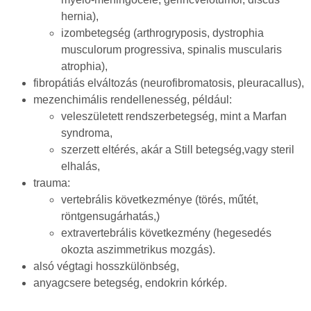
hernia),
izombetegség (arthrogryposis, dystrophia
musculorum progressiva, spinalis muscularis
atrophia),
fibropátiás elváltozás (neurofibromatosis, pleuracallus),
mezenchimális rendellenesség, például:
veleszületett rendszerbetegség, mint a Marfan
syndroma,
szerzett eltérés, akár a Still betegség,vagy steril
elhalás,
trauma:
vertebrális következménye (törés, műtét,
röntgensugárhatás,)
extravertebrális következmény (hegesedés
okozta aszimmetrikus mozgás).
alsó végtagi hosszkülönbség,
anyagcsere betegség, endokrin kórkép.