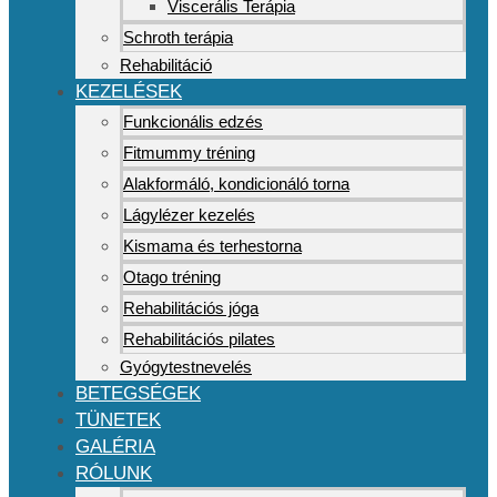
Viscerális Terápia
Schroth terápia
Rehabilitáció
KEZELÉSEK
Funkcionális edzés
Fitmummy tréning
Alakformáló, kondicionáló torna
Lágylézer kezelés
Kismama és terhestorna
Otago tréning
Rehabilitációs jóga
Rehabilitációs pilates
Gyógytestnevelés
BETEGSÉGEK
TÜNETEK
GALÉRIA
RÓLUNK