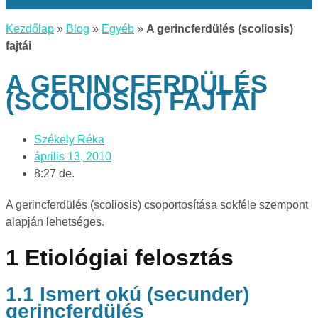
Kezdőlap
»
Blog
»
Egyéb
»
A gerincferdülés (scoliosis)
fajtái
A GERINCFERDÜLÉS
(SCOLIOSIS) FAJTÁI
Székely Réka
április 13, 2010
8:27 de.
A gerincferdülés (scoliosis) csoportosítása sokféle szempont
alapján lehetséges.
1 Etiológiai felosztás
1.1 Ismert okú (secunder)
gerincferdülés