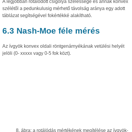
A legjobban rotálódott csigolya szélessége és annak konvex
szélétől a pedunkulusig mérhető távolság aránya egy adott
táblázat segítségével fokértékké alakítható.
6.3 Nash-Moe féle mérés
Az ívgyök konvex oldali röntgenárnyékának vetülési helyét
jelöli (0- xxxxx vagy 0-5 fok közt).
8. ábra: a rotálódás mértékének megítélése az ívgyök-