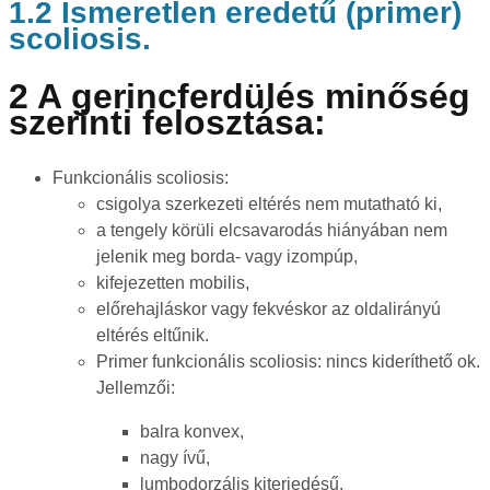
1.2 Ismeretlen eredetű (primer)
scoliosis.
2 A gerincferdülés minőség
szerinti felosztása:
Funkcionális scoliosis:
csigolya szerkezeti eltérés nem mutatható ki,
a tengely körüli elcsavarodás hiányában nem
jelenik meg borda- vagy izompúp,
kifejezetten mobilis,
előrehajláskor vagy fekvéskor az oldalirányú
eltérés eltűnik.
Primer funkcionális scoliosis: nincs kideríthető ok.
Jellemzői:
balra konvex,
nagy ívű,
lumbodorzális kiterjedésű,