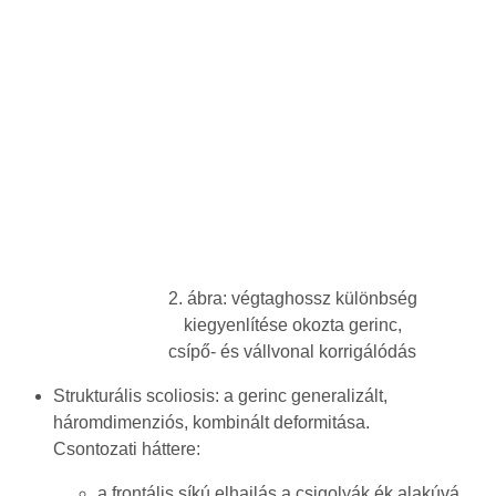
2. ábra: végtaghossz különbség
kiegyenlítése okozta gerinc,
csípő- és vállvonal korrigálódás
Strukturális scoliosis: a gerinc generalizált,
háromdimenziós, kombinált deformitása.
Csontozati háttere:
a frontális síkú elhajlás a csigolyák ék alakúvá