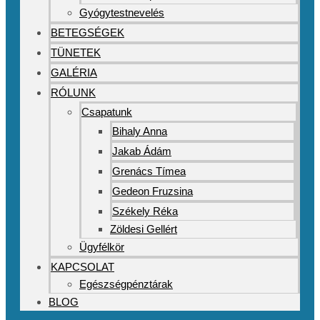
Gyógytestnevelés
BETEGSÉGEK
TÜNETEK
GALÉRIA
RÓLUNK
Csapatunk
Bihaly Anna
Jakab Ádám
Grenács Tímea
Gedeon Fruzsina
Székely Réka
Zöldesi Gellért
Ügyfélkör
KAPCSOLAT
Egészségpénztárak
BLOG