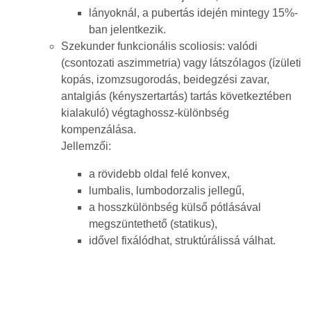
lányoknál, a pubertás idején mintegy 15%-
ban jelentkezik.
Szekunder funkcionális scoliosis: valódi
(csontozati aszimmetria) vagy látszólagos (ízületi
kopás, izomzsugorodás, beidegzési zavar,
antalgiás (kényszertartás) tartás következtében
kialakuló) végtaghossz-különbség
kompenzálása.
Jellemzői:
a rövidebb oldal felé konvex,
lumbalis, lumbodorzalis jellegű,
a hosszkülönbség külső pótlásával
megszüntethető (statikus),
idővel fixálódhat, struktúrálissá válhat.