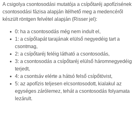
A csigolya csontosodási mutatója a csípőtaréj apofízisének
csontosodási fázisa alapján ítélhető meg a medencéről
készült röntgen felvétel alapján (Risser jel):
0: ha a csontosodás még nem indult el,
1: a csípőlapát tarajának elülső negyedéig tart a
csontmag,
2: a csípőtaréj feléig látható a csontosodás,
3: a csontosodás a csípőtaréj elülső háromnegyedéig
terjedt,
4: a csontsáv elérte a hátsó felső csípőtövist,
5: az apofízis teljesen elcsontosodott, kialakul az
egységes zárólemez, tehát a csontosodás folyamata
lezárult.