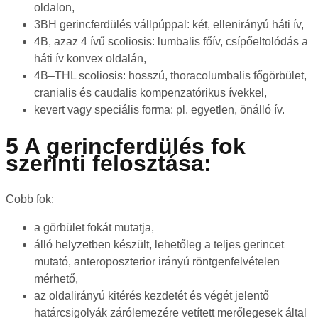
oldalon,
3BH gerincferdülés vállpúppal: két, ellenirányú háti ív,
4B, azaz 4 ívű scoliosis: lumbalis főív, csípőeltolódás a
háti ív konvex oldalán,
4B–THL scoliosis: hosszú, thoracolumbalis főgörbület,
cranialis és caudalis kompenzatórikus ívekkel,
kevert vagy speciális forma: pl. egyetlen, önálló ív.
5 A gerincferdülés fok
szerinti felosztása:
Cobb fok:
a görbület fokát mutatja,
álló helyzetben készült, lehetőleg a teljes gerincet
mutató, anteroposzterior irányú röntgenfelvételen
mérhető,
az oldalirányú kitérés kezdetét és végét jelentő
határcsigolyák zárólemezére vetített merőlegesek által