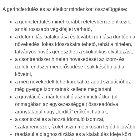
A gerincferdülés és az életkor mindenkori összefüggése:
a gerincferdülés minél korábbi életévben jelentkezik,
annál rosszabb végkifejlet várható,
a deformitás kialakulása és további romlása döntően a
növekedési lökés időszakaira tehető, tehát a hirtelen,
látványos növés gerjesztheti a skoliotikus elváltozást,
a csontrendszer hirtelen növekedését az izom- és
ízületi rendszer megerősödése csak később tudja
követni,
a meg növekedett teherkarokat az adott szituációhoz
még gyenge izomzatnak kellene megtartani,
a gravitáció a már fennálló aszimmetriákkal (pl.
önmagában az egykezességgel) összeadódva
aránytalanul nagy „ferdítő” erőként hatnak,
a csontozat és a hozzá idomuló izomzat,
szalagrendszer, ízület aszimmetrikusan fejlődik tovább,
ráadásul a diagnosztizálás és a kialakulás ideje közt