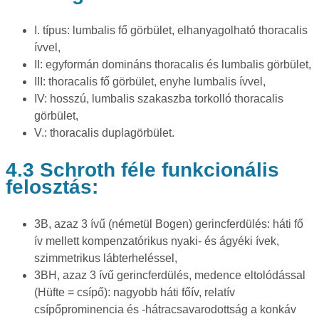
I. típus: lumbalis fő görbület, elhanyagolható thoracalis
ívvel,
II: egyformán domináns thoracalis és lumbalis görbület,
III: thoracalis fő görbület, enyhe lumbalis ívvel,
IV: hosszú, lumbalis szakaszba torkolló thoracalis
görbület,
V.: thoracalis duplagörbület.
4.3 Schroth féle funkcionális
felosztás:
3B, azaz 3 ívű (németül Bogen) gerincferdülés: háti fő
ív mellett kompenzatórikus nyaki- és ágyéki ívek,
szimmetrikus lábterheléssel,
3BH, azaz 3 ívű gerincferdülés, medence eltolódással
(Hüfte = csípő): nagyobb háti főív, relatív
csípőprominencia és -hátracsavarodottság a konkáv