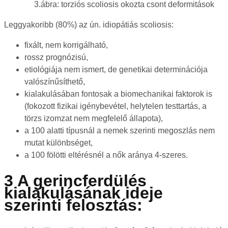
3.ábra: torziós scoliosis okozta csont deformitások
Leggyakoribb (80%) az ún. idiopátiás scoliosis:
fixált, nem korrigálható,
rossz prognózisú,
etiológiája nem ismert, de genetikai determinációja
valószínűsíthető,
kialakulásában fontosak a biomechanikai faktorok is
(fokozott fizikai igénybevétel, helytelen testtartás, a
törzs izomzat nem megfelelő állapota),
a 100 alatti típusnál a nemek szerinti megoszlás nem
mutat különbséget,
a 100 fölötti eltérésnél a nők aránya 4-szeres.
3 A gerincferdülés
kialakulásának ideje
szerinti felosztás: