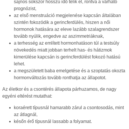
sajnos sokszor hosszú idő telik el, rontva a várható
prognózist,
az első menstruáció megjelenése kapcsán általában
szintén fokozódik a gerincferdülés, hiszen a női
hormonok hatására az eleve lazább szalagrendszer
tovább nyúlik, engedve az aszimmetriáknak,
a terhesség az említett hormonhatáson túl a testsúly
növekedés miatt jobban terhelt has- és hátizmok
kimerülése kapcsán is gerincferdülést fokozó hatású
lehet.
a megszületett baba emelgetése és a szoptatás okozta
hormonváltozás tovább ronthatja az állapotot.
Az életkor és a csontérés állapota párhuzamos, de nagy
egyéni eltérést mutathat:
koraérett típusnál hamarabb zárul a csontosodás, mint
az átlagnál,
későn érő típusnál lassabb a folyamat.