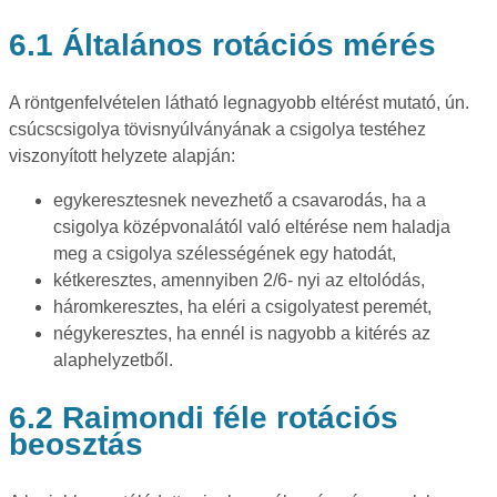
6.1 Általános rotációs mérés
A röntgenfelvételen látható legnagyobb eltérést mutató, ún.
csúcscsigolya tövisnyúlványának a csigolya testéhez
viszonyított helyzete alapján:
egykeresztesnek nevezhető a csavarodás, ha a
csigolya középvonalától való eltérése nem haladja
meg a csigolya szélességének egy hatodát,
kétkeresztes, amennyiben 2/6- nyi az eltolódás,
háromkeresztes, ha eléri a csigolyatest peremét,
négykeresztes, ha ennél is nagyobb a kitérés az
alaphelyzetből.
6.2 Raimondi féle rotációs
beosztás