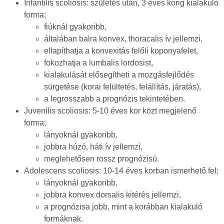
Infantilis scoliosis: születés után, 3 éves korig kialakuló
forma;
fiúknál gyakoribb,
általában balra konvex, thoracalis ív jellemzi,
ellapíthatja a konvexitás felőli koponyafelet,
fokozhatja a lumbalis lordosist,
kialakulását elősegítheti a mozgásfejlődés
sürgetése (korai felültetés, felállítás, járatás),
a legrosszabb a prognózis tekintetében.
Juvenilis scoliosis: 5-10 éves kor közt megjelenő
forma;
lányoknál gyakoribb,
jobbra húzó, háti ív jellemzi,
meglehetősen rossz prognózisú.
Adolescens scoliosis: 10-14 éves korban ismerhető fel;
lányoknál gyakoribb,
jobbra konvex dorsalis kitérés jellemzi,
a prognózisa jobb, mint a korábban kialakuló
formáknak.