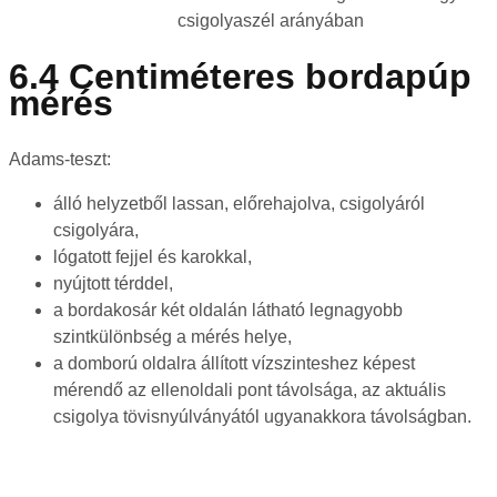
csigolyaszél arányában
6.4 Centiméteres bordapúp
mérés
Adams-teszt:
álló helyzetből lassan, előrehajolva, csigolyáról
csigolyára,
lógatott fejjel és karokkal,
nyújtott térddel,
a bordakosár két oldalán látható legnagyobb
szintkülönbség a mérés helye,
a domború oldalra állított vízszinteshez képest
mérendő az ellenoldali pont távolsága, az aktuális
csigolya tövisnyúlványától ugyanakkora távolságban.