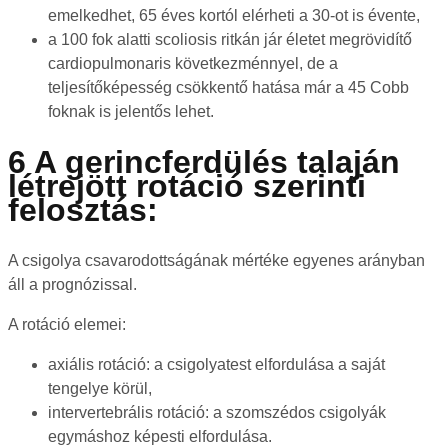
emelkedhet, 65 éves kortól elérheti a 30-ot is évente,
a 100 fok alatti scoliosis ritkán jár életet megrövidítő
cardiopulmonaris következménnyel, de a
teljesítőképesség csökkentő hatása már a 45 Cobb
foknak is jelentős lehet.
6 A gerincferdülés talaján
létrejött rotáció szerinti
felosztás:
A csigolya csavarodottságának mértéke egyenes arányban
áll a prognózissal.
A rotáció elemei:
axiális rotáció: a csigolyatest elfordulása a saját
tengelye körül,
intervertebrális rotáció: a szomszédos csigolyák
egymáshoz képesti elfordulása.