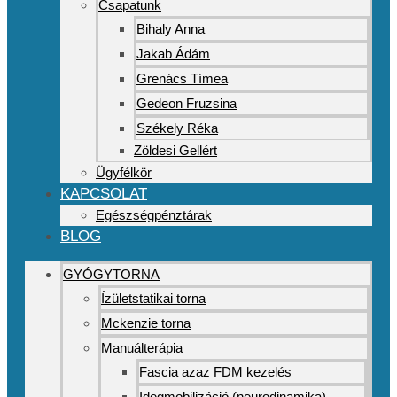
Csapatunk
Bihaly Anna
Jakab Ádám
Grenács Tímea
Gedeon Fruzsina
Székely Réka
Zöldesi Gellért
Ügyfélkör
KAPCSOLAT
Egészségpénztárak
BLOG
GYÓGYTORNA
Ízületstatikai torna
Mckenzie torna
Manuálterápia
Fascia azaz FDM kezelés
Idegmobilizáció (neurodinamika)