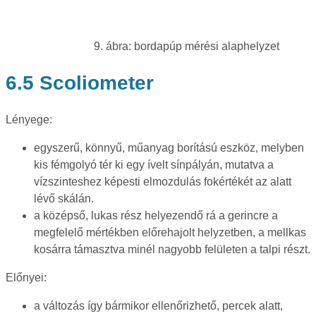
9. ábra: bordapúp mérési alaphelyzet
6.5 Scoliometer
Lényege:
egyszerű, könnyű, műanyag borítású eszköz, melyben
kis fémgolyó tér ki egy ívelt sínpályán, mutatva a
vízszinteshez képesti elmozdulás fokértékét az alatt
lévő skálán.
a középső, lukas rész helyezendő rá a gerincre a
megfelelő mértékben előrehajolt helyzetben, a mellkas
kosárra támasztva minél nagyobb felületen a talpi részt.
Előnyei:
a változás így bármikor ellenőrizhető, percek alatt,