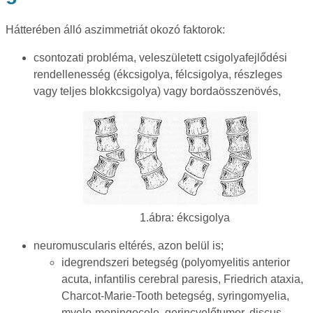
Hátterében álló aszimmetriát okozó faktorok:
csontozati probléma, veleszületett csigolyafejlődési
rendellenesség (ékcsigolya, félcsigolya, részleges
vagy teljes blokkcsigolya) vagy bordaösszenövés,
1.ábra: ékcsigolya
neuromuscularis eltérés, azon belül is;
idegrendszeri betegség (polyomyelitis anterior
acuta, infantilis cerebral paresis, Friedrich ataxia,
Charcot-Marie-Tooth betegség, syringomyelia,
myelo-meningocele, gerincvelőtumor, discus