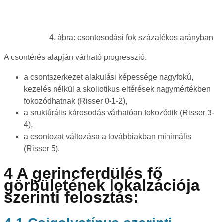
4. ábra: csontosodási fok százalékos arányban
A csontérés alapján várható progresszió:
a csontszerkezet alakulási képessége nagyfokú,
kezelés nélkül a skoliotikus eltérések nagymértékben
fokozódhatnak (Risser 0-1-2),
a sruktúrális károsodás várhatóan fokozódik (Risser 3-
4),
a csontozat változása a továbbiakban minimális
(Risser 5).
4 A gerincferdülés fő
görbületének lokalzációja
szerinti felosztás: