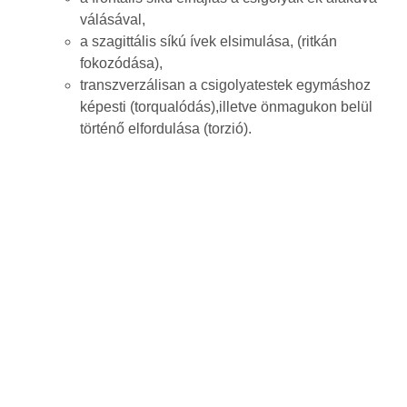
válásával,
a szagittális síkú ívek elsimulása, (ritkán
fokozódása),
transzverzálisan a csigolyatestek egymáshoz
képesti (torqualódás),illetve önmagukon belül
történő elfordulása (torzió).