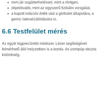
nem jár sugárterheléssel, mint a röntgen,
objektívabb, mint az egyszerű fizikális vizsgálat,
a kapott rotációs érték utal a görbület állapotára, a
gerinc lateralizálódására is.
6.6 Testfelület mérés
Az egyik legprecízebb módszer. Lézer segítségével
felmérhető álló helyzetben is a borda- és izompúp okozta
különbség.