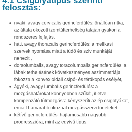
4.1 Csigolyatípus szerinti
felosztás:
nyaki, avagy cervicalis gerincferdülés: önállóan ritka,
az általa okozott izomtúlterheltség talaján gyakori a
rendszeres fejfájás,
háti, avagy thoracalis gerincferdülés: a mellkasi
szervek nyomása miatt a tüdő és szív munkáját
nehezíti,
dorsolumbalis, avagy toracolumbalis gerincferdülés: a
lábak terhelésének következményes aszimmetriája
fokozza a konvex oldali csípő- és térdkopás esélyét,
ágyéki, avagy lumbalis gerincferdülés: a
mozgáshatárokat könnyebben szűkíti, illetve
kompenzáló túlmozgásra kényszeríti az ép csigolyákat,
emiatt hamarabb okozhat mozgásszervi tüneteket,
kétívű gerincferdülés: hajlamosabb nagyobb
progresszióra, mint az egyívű típus.