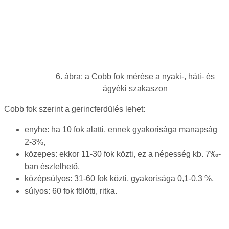
6. ábra: a Cobb fok mérése a nyaki-, háti- és
ágyéki szakaszon
Cobb fok szerint a gerincferdülés lehet:
enyhe: ha 10 fok alatti, ennek gyakorisága manapság
2-3%,
közepes: ekkor 11-30 fok közti, ez a népesség kb. 7‰-
ban észlelhető,
középsúlyos: 31-60 fok közti, gyakorisága 0,1-0,3 %,
súlyos: 60 fok fölötti, ritka.