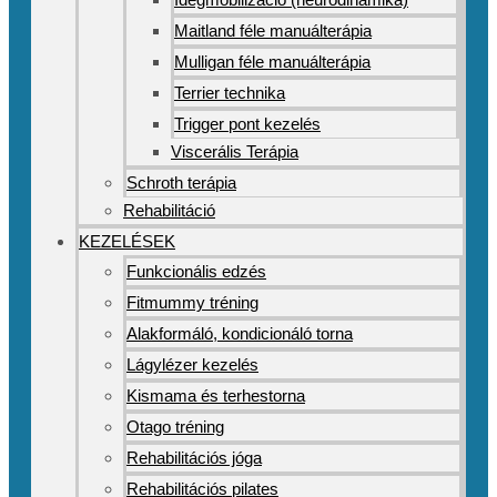
Maitland féle manuálterápia
Mulligan féle manuálterápia
Terrier technika
Trigger pont kezelés
Viscerális Terápia
Schroth terápia
Rehabilitáció
KEZELÉSEK
Funkcionális edzés
Fitmummy tréning
Alakformáló, kondicionáló torna
Lágylézer kezelés
Kismama és terhestorna
Otago tréning
Rehabilitációs jóga
Rehabilitációs pilates