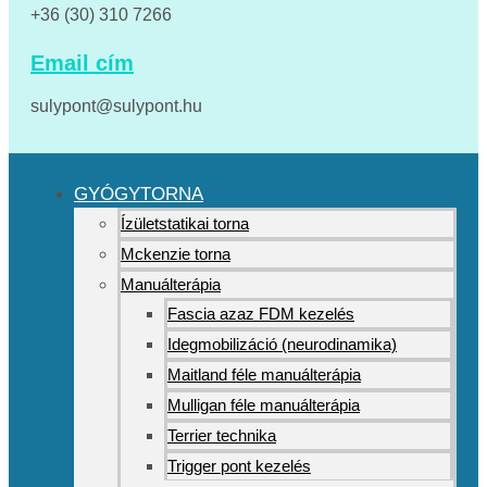
+36 (30) 310 7266
Email cím
sulypont@sulypont.hu
GYÓGYTORNA
Ízületstatikai torna
Mckenzie torna
Manuálterápia
Fascia azaz FDM kezelés
Idegmobilizáció (neurodinamika)
Maitland féle manuálterápia
Mulligan féle manuálterápia
Terrier technika
Trigger pont kezelés