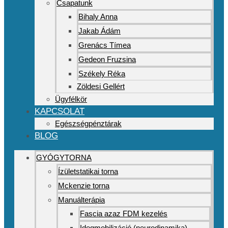
Csapatunk
Bihaly Anna
Jakab Ádám
Grenács Tímea
Gedeon Fruzsina
Székely Réka
Zöldesi Gellért
Ügyfélkör
KAPCSOLAT
Egészségpénztárak
BLOG
GYÓGYTORNA
Ízületstatikai torna
Mckenzie torna
Manuálterápia
Fascia azaz FDM kezelés
Idegmobilizáció (neurodinamika)