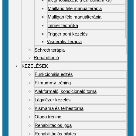
Maitland féle manuálterápia
Mulligan féle manuálterápia
Terrier technika
Trigger pont kezelés
Viscerális Terápia
Schroth terápia
Rehabilitáció
KEZELÉSEK
Funkcionális edzés
Fitmummy tréning
Alakformáló, kondicionáló torna
Lágylézer kezelés
Kismama és terhestorna
Otago tréning
Rehabilitációs jóga
Rehabilitációs pilates