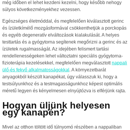
még időben el lehet kezdeni kezelni, hogy később nehogy
súlyos következményekhez vezessen.
Egészséges életmóddal, és megfelelően kiválasztott gerinc
és ízületkímélő mozgásformával csökkenthetjük a porckopás
és egyéb degeneratív elváltozások kialakulását. A helyes
testtartás és a gyógytorna segítenek megőrizni a gerinc és az
ízületek rugalmasságát. Az idejében felismert tartási
rendellenességeken lehet változtatni speciális gyógytorna-
fizioterápia kezelésekkel, megfelelően megválasztott
nappali
ülő-és fekvő alkalmatosságokkal
. A környezetbarát
anyagokból készült kanapékat, úgy válasszuk ki, hogy a
testsúlyunkhoz és a testmagasságunkhoz képest optimális
méretű legyen és kényelmesen elnyújtózva is elférjünk rajta.
Hogyan üljünk helyesen
egy kanapén?
Mivel az otthon töltött idő túlnyomó részében a nappaliban