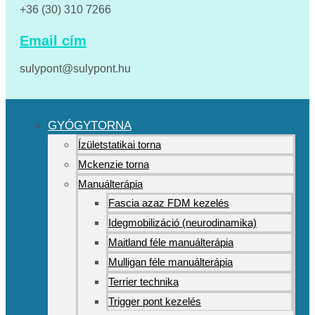
+36 (30) 310 7266
Email cím
sulypont@sulypont.hu
GYÓGYTORNA
Ízületstatikai torna
Mckenzie torna
Manuálterápia
Fascia azaz FDM kezelés
Idegmobilizáció (neurodinamika)
Maitland féle manuálterápia
Mulligan féle manuálterápia
Terrier technika
Trigger pont kezelés