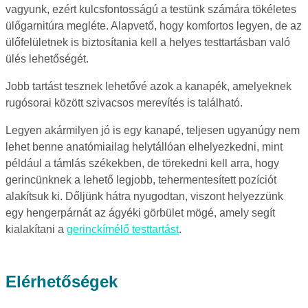
vagyunk, ezért kulcsfontosságú a testünk számára tökéletes
ülőgarnitúra megléte. Alapvető, hogy komfortos legyen, de az
ülőfelületnek is biztosítania kell a helyes testtartásban való
ülés lehetőségét.
Jobb tartást tesznek lehetővé azok a kanapék, amelyeknek
rugósorai között szivacsos merevítés is található.
Legyen akármilyen jó is egy kanapé, teljesen ugyanúgy nem
lehet benne anatómiailag helytállóan elhelyezkedni, mint
például a támlás székekben, de törekedni kell arra, hogy
gerincünknek a lehető legjobb, tehermentesített pozíciót
alakítsuk ki. Dőljünk hátra nyugodtan, viszont helyezzünk
egy hengerpárnát az ágyéki görbület mögé, amely segít
kialakítani a
gerinckímélő testtartást
.
Elérhetőségek