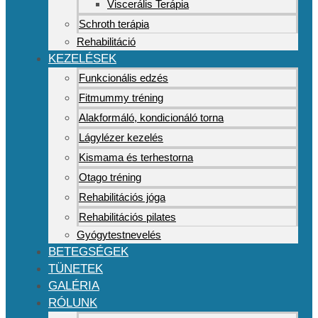
Viscerális Terápia
Schroth terápia
Rehabilitáció
KEZELÉSEK
Funkcionális edzés
Fitmummy tréning
Alakformáló, kondicionáló torna
Lágylézer kezelés
Kismama és terhestorna
Otago tréning
Rehabilitációs jóga
Rehabilitációs pilates
Gyógytestnevelés
BETEGSÉGEK
TÜNETEK
GALÉRIA
RÓLUNK