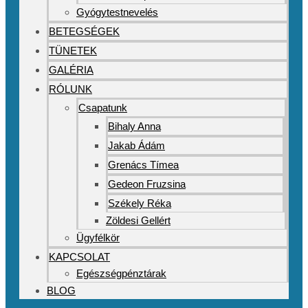
Gyógytestnevelés
BETEGSÉGEK
TÜNETEK
GALÉRIA
RÓLUNK
Csapatunk
Bihaly Anna
Jakab Ádám
Grenács Tímea
Gedeon Fruzsina
Székely Réka
Zöldesi Gellért
Ügyfélkör
KAPCSOLAT
Egészségpénztárak
BLOG