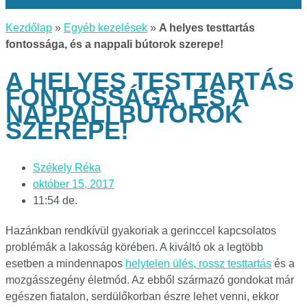
Kezdőlap
»
Egyéb kezelések
»
A helyes testtartás
fontossága, és a nappali bútorok szerepe!
A HELYES TESTTARTÁS
FONTOSSÁGA, ÉS A
NAPPALI BÚTOROK
SZEREPE!
Székely Réka
október 15, 2017
11:54 de.
Hazánkban rendkívül gyakoriak a gerinccel kapcsolatos
problémák a lakosság körében. A kiváltó ok a legtöbb
esetben a mindennapos
helytelen ülés, rossz testtartás
és a
mozgásszegény életmód.
Az ebből származó gondokat már
egészen fiatalon, serdülőkorban észre lehet venni, ekkor