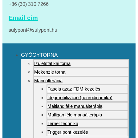
+36 (30) 310 7266
Email cím
sulypont@sulypont.hu
GYÓGYTORNA
Ízületstatikai torna
Mckenzie torna
Manuálterápia
Fascia azaz FDM kezelés
Idegmobilizáció (neurodinamika)
Maitland féle manuálterápia
Mulligan féle manuálterápia
Terrier technika
Trigger pont kezelés