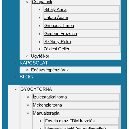
Csapatunk
Bihaly Anna
Jakab Ádám
Grenács Tímea
Gedeon Fruzsina
Székely Réka
Zöldesi Gellért
Ügyfélkör
KAPCSOLAT
Egészségpénztárak
BLOG
GYÓGYTORNA
Ízületstatikai torna
Mckenzie torna
Manuálterápia
Fascia azaz FDM kezelés
Idegmobilizáció (neurodinamika)