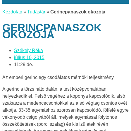
Kezdőlap
»
Tudástár
»
Gerincpanaszok okozója
GERINCPANASZOK
OKOZÓJA
Székely Réka
július 10, 2015
11:29 de.
Az emberi gerinc egy csodálatos mérnöki teljesítmény.
A gerinc a törzs hátoldalán, a test középvonalában
helyezkedik el. Felső végéhez a koponya kapcsolódik, alsó
szakasza a medencecsontokkal az alsó végtag csontos övét
alkotja.
33-35 egymáshoz szorosan kapcsolódó, fölfelé egyre
vékonyodó csigolyából áll, melyek egymással folytonos
összeköttetések (porc, szalag) és kis ízületek révén