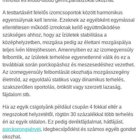
minősül és előbb-utóbb gerincpanaszokat okozhat.
A testtartásért felelős izomcsoportok között harmonikus
egyensúlynak kell lennie. Ezeknek az egyébként egymással
ellentétesen működő izmoknak kellő együttműködése
szükséges ahhoz, hogy az ízületek stabilitása a
középhelyzetben, mozgása pedig az élettani mozgáspálya
teljes ívén létrejöhessen. Amennyiben ez az izomegyensúly
felbomlik, az ízületek terhelése egyenetlenné válik és ez a
továbbiak során porckopáshoz és meszesedéshez vezethet.
Az izomegyensúly felbomlását okozhatja mozgásszegény
életmód, az egyoldalú statikus vagy dinamikus terhelés,
szakszerűtlen sportolás, örökölt vagy szerzett lazaság,
fájdalom stb.
Ha az egyik csigolyánk például csupán 4 fokkal eltér a
megszokott helyzetétől, rögtön 30 százalékkal több terhelés
éri az egyik oldalon. Ez pedig derékfájdalmat, hátfájást,
porckorongsérvet
, idegbecsípődést és számos egyéb gondot
okozhat.