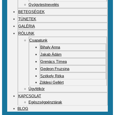
Gyógytestnevelés
BETEGSÉGEK
TÜNETEK
GALÉRIA
RÓLUNK
Csapatunk
Bihaly Anna
Jakab Ádám
Grenács Tímea
Gedeon Fruzsina
Székely Réka
Zöldesi Gellért
Ügyfélkör
KAPCSOLAT
Egészségpénztárak
BLOG