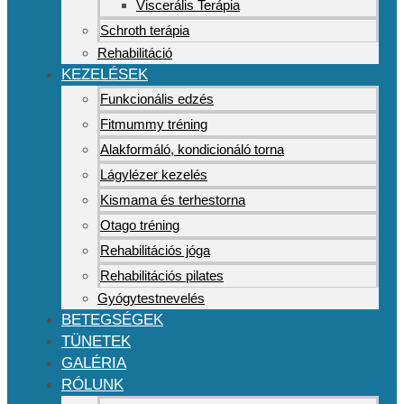
Viscerális Terápia
Schroth terápia
Rehabilitáció
KEZELÉSEK
Funkcionális edzés
Fitmummy tréning
Alakformáló, kondicionáló torna
Lágylézer kezelés
Kismama és terhestorna
Otago tréning
Rehabilitációs jóga
Rehabilitációs pilates
Gyógytestnevelés
BETEGSÉGEK
TÜNETEK
GALÉRIA
RÓLUNK