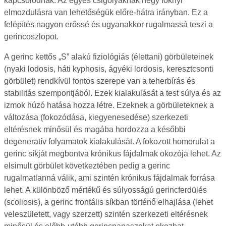
kapcsolódnak. Az egyes csigolyáknak négy foknyi
elmozdulásra van lehetőségük előre-hátra irányban. Ez a
felépítés nagyon erőssé és ugyanakkor rugalmassá teszi a
gerincoszlopot.
A gerinc kettős „S” alakú fiziológiás (élettani) görbületeinek
(nyaki lodosis, háti kyphosis, ágyéki lordosis, keresztcsonti
görbület) rendkívül fontos szerepe van a teherbírás és
stabilitás szempontjából. Ezek kialakulását a test súlya és az
izmok húzó hatása hozza létre. Ezeknek a görbületeknek a
változása (fokozódása, kiegyenesedése) szerkezeti
eltérésnek minősül és magába hordozza a későbbi
degeneratív folyamatok kialakulását. A fokozott homorulat a
gerinc síkját megbontva krónikus fájdalmak okozója lehet. Az
elsimult görbület következtében pedig a gerinc
rugalmatlanná válik, ami szintén krónikus fájdalmak forrása
lehet. A különböző mértékű és súlyosságú gerincferdülés
(scoliosis), a gerinc frontális síkban történő elhajlása (lehet
veleszületett, vagy szerzett) szintén szerkezeti eltérésnek