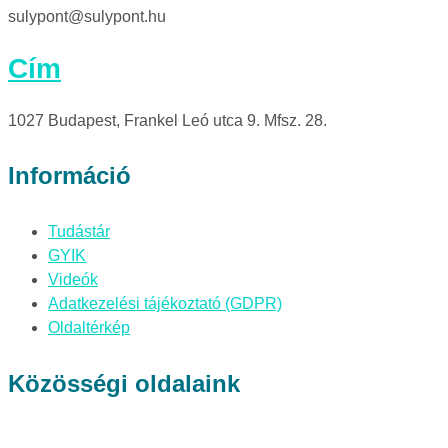
sulypont@sulypont.hu
Cím
1027 Budapest, Frankel Leó utca 9. Mfsz. 28.
Információ
Tudástár
GYIK
Videók
Adatkezelési tájékoztató (GDPR)
Oldaltérkép
Közösségi oldalaink