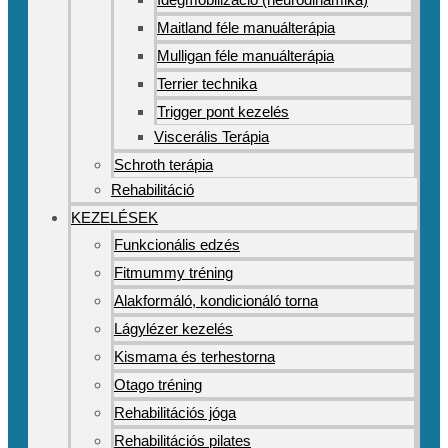
Maitland féle manuálterápia
Mulligan féle manuálterápia
Terrier technika
Trigger pont kezelés
Viscerális Terápia
Schroth terápia
Rehabilitáció
KEZELÉSEK
Funkcionális edzés
Fitmummy tréning
Alakformáló, kondicionáló torna
Lágylézer kezelés
Kismama és terhestorna
Otago tréning
Rehabilitációs jóga
Rehabilitációs pilates