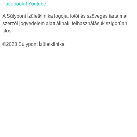
Facebook-f
Youtube
A Súlypont Ízületklinika logója, fotói és szöveges tartalmai
szerzői jogvédelem alatt állnak, felhasználásuk szigorúan
tilos!
©2023 Súlypont Ízületklinika