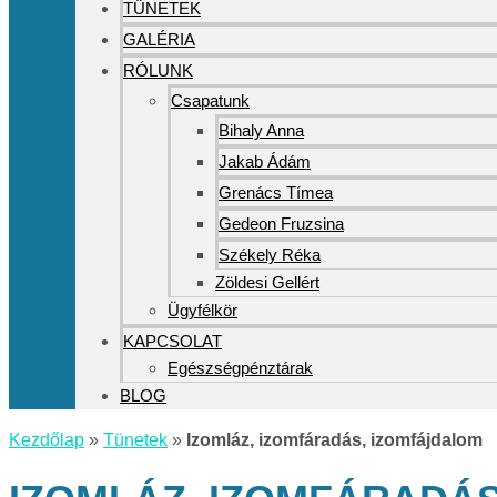
TÜNETEK
GALÉRIA
RÓLUNK
Csapatunk
Bihaly Anna
Jakab Ádám
Grenács Tímea
Gedeon Fruzsina
Székely Réka
Zöldesi Gellért
Ügyfélkör
KAPCSOLAT
Egészségpénztárak
BLOG
Kezdőlap
»
Tünetek
»
Izomláz, izomfáradás, izomfájdalom