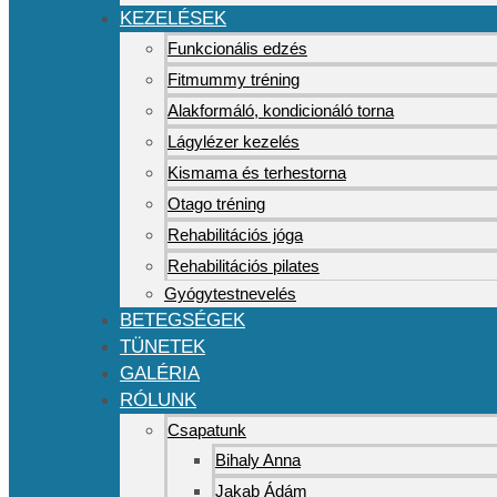
KEZELÉSEK
Funkcionális edzés
Fitmummy tréning
Alakformáló, kondicionáló torna
Lágylézer kezelés
Kismama és terhestorna
Otago tréning
Rehabilitációs jóga
Rehabilitációs pilates
Gyógytestnevelés
BETEGSÉGEK
TÜNETEK
GALÉRIA
RÓLUNK
Csapatunk
Bihaly Anna
Jakab Ádám