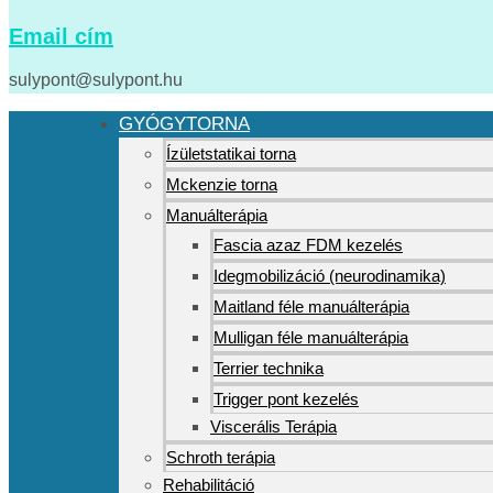
Email cím
sulypont@sulypont.hu
GYÓGYTORNA
Ízületstatikai torna
Mckenzie torna
Manuálterápia
Fascia azaz FDM kezelés
Idegmobilizáció (neurodinamika)
Maitland féle manuálterápia
Mulligan féle manuálterápia
Terrier technika
Trigger pont kezelés
Viscerális Terápia
Schroth terápia
Rehabilitáció