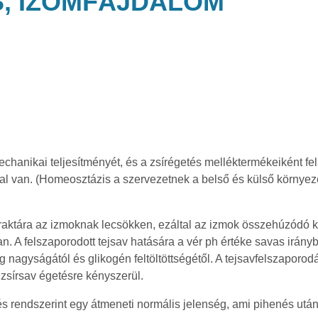
S, IZOMFÁJDALOM
 mechanikai teljesítményét, és a zsírégetés melléktermékeiként 
sal van. (Homeosztázis a szervezetnek a belső és külső környe
t raktára az izmoknak lecsökken, ezáltal az izmok összehúzódó 
. A felszaporodott tejsav hatására a vér ph értéke savas irányba
gyságától és glikogén feltöltöttségétől. A tejsavfelszaporodás 
 zsírsav égetésre kényszerül.
s rendszerint egy átmeneti normális jelenség, ami pihenés után