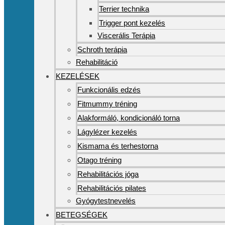
Terrier technika
Trigger pont kezelés
Viscerális Terápia
Schroth terápia
Rehabilitáció
KEZELÉSEK
Funkcionális edzés
Fitmummy tréning
Alakformáló, kondicionáló torna
Lágylézer kezelés
Kismama és terhestorna
Otago tréning
Rehabilitációs jóga
Rehabilitációs pilates
Gyógytestnevelés
BETEGSÉGEK