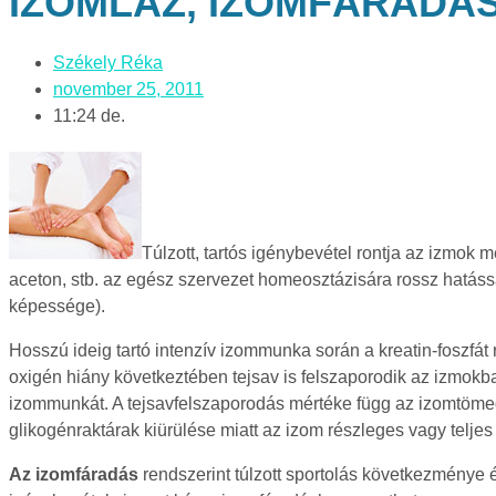
IZOMLÁZ, IZOMFÁRADÁ
Székely Réka
november 25, 2011
11:24 de.
Túlzott, tartós igénybevétel rontja az izmok
aceton, stb. az egész szervezet homeosztázisára rossz hatás
képessége).
Hosszú ideig tartó intenzív izommunka során a kreatin-foszfá
oxigén hiány következtében tejsav is felszaporodik az izmokban
izommunkát. A tejsavfelszaporodás mértéke függ az izomtömeg na
glikogénraktárak kiürülése miatt az izom részleges vagy teljes
Az izomfáradás
rendszerint túlzott sportolás következménye é