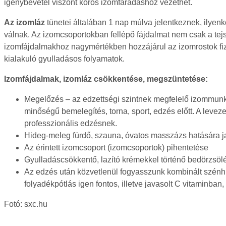
igénybevétel viszont kóros izomfáradáshoz vezethet.
Az izomláz
tünetei általában 1 nap múlva jelentkeznek, ilyen
válnak. Az izomcsoportokban fellépő fájdalmat nem csak a te
izomfájdalmakhoz nagymértékben hozzájárul az izomrostok fizi
kialakuló gyulladásos folyamatok.
Izomfájdalmak, izomláz csökkentése, megszüntetése:
Megelőzés – az edzettségi szintnek megfelelő izommunka
minőségű bemelegítés, torna, sport, edzés előtt. A leveze
professzionális edzésnek.
Hideg-meleg fürdő, szauna, óvatos masszázs hatására ja
Az érintett izomcsoport (izomcsoportok) pihentetése
Gyulladáscsökkentő, lazító krémekkel történő bedörzsöl
Az edzés után közvetlenül fogyasszunk kombinált szénhid
folyadékpótlás igen fontos, illetve javasolt C vitamin
Fotó: sxc.hu