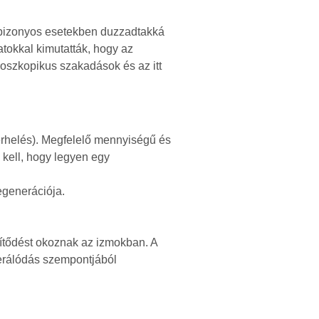
t bizonyos esetekben duzzadtakká
tokkal kimutatták, hogy az
roszkopikus szakadások és az itt
erhelés). Megfelelő mennyiségű és
e kell, hogy legyen egy
egenerációja.
lítődést okoznak az izmokban. A
nerálódás szempontjából