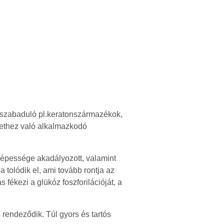
felszabaduló pl.keratonszármazékok,
zethez való alkalmazkodó
képessége akadályozott, valamint
 tolódik el, ami tovább rontja az
fékezi a glükóz foszforilációját, a
 rendeződik. Túl gyors és tartós