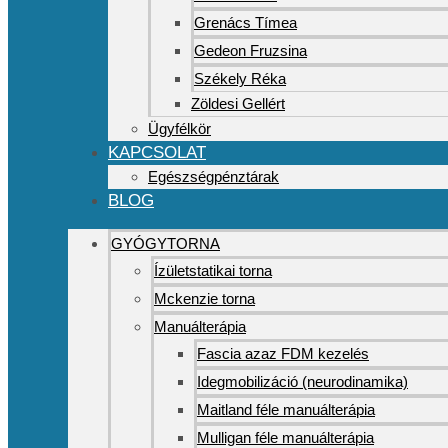
Grenács Tímea
Gedeon Fruzsina
Székely Réka
Zöldesi Gellért
Ügyfélkör
KAPCSOLAT
Egészségpénztárak
BLOG
GYÓGYTORNA
Ízületstatikai torna
Mckenzie torna
Manuálterápia
Fascia azaz FDM kezelés
Idegmobilizáció (neurodinamika)
Maitland féle manuálterápia
Mulligan féle manuálterápia