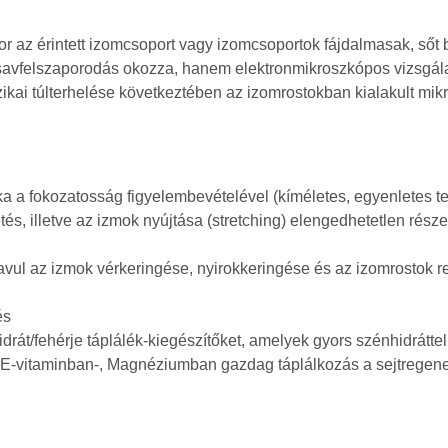
kor az érintett izomcsoport vagy izomcsoportok fájdalmasak, ső
jsavfelszaporodás okozza, hanem elektronmikroszkópos vizsgála
kai túlterhelése következtében az izomrostokban kialakult mik
 a fokozatosság figyelembevételével (kíméletes, egyenletes t
tés, illetve az izmok nyújtása (stretching) elengedhetetlen rész
vul az izmok vérkeringése, nyirokkeringése és az izomrostok r
és
rát/fehérje táplálék-kiegészítőket, amelyek gyors szénhidrátte
ban, E-vitaminban-, Magnéziumban gazdag táplálkozás a sejtrege