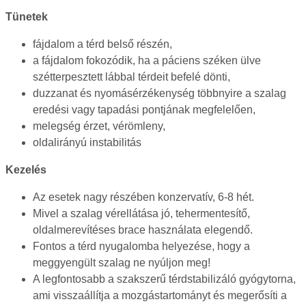
Tünetek
fájdalom a térd belső részén,
a fájdalom fokozódik, ha a páciens széken ülve
szétterpesztett lábbal térdeit befelé dönti,
duzzanat és nyomásérzékenység többnyire a szalag
eredési vagy tapadási pontjának megfelelően,
melegség érzet, vérömleny,
oldalirányú instabilitás
Kezelés
Az esetek nagy részében konzervatív, 6-8 hét.
Mivel a szalag vérellátása jó, tehermentesítő,
oldalmerevítéses brace használata elegendő.
Fontos a térd nyugalomba helyezése, hogy a
meggyengült szalag ne nyúljon meg!
A legfontosabb a szakszerű térdstabilizáló gyógytorna,
ami visszaállítja a mozgástartományt és megerősíti a