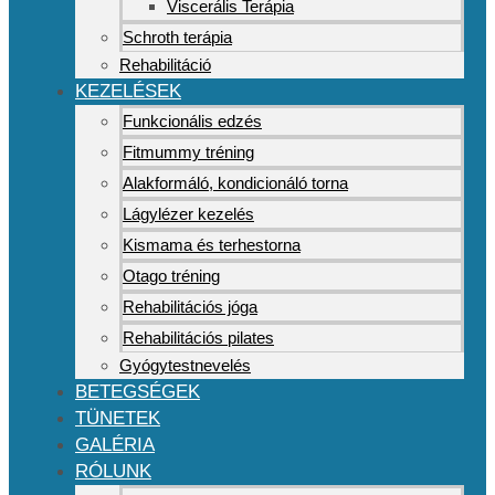
Viscerális Terápia
Schroth terápia
Rehabilitáció
KEZELÉSEK
Funkcionális edzés
Fitmummy tréning
Alakformáló, kondicionáló torna
Lágylézer kezelés
Kismama és terhestorna
Otago tréning
Rehabilitációs jóga
Rehabilitációs pilates
Gyógytestnevelés
BETEGSÉGEK
TÜNETEK
GALÉRIA
RÓLUNK