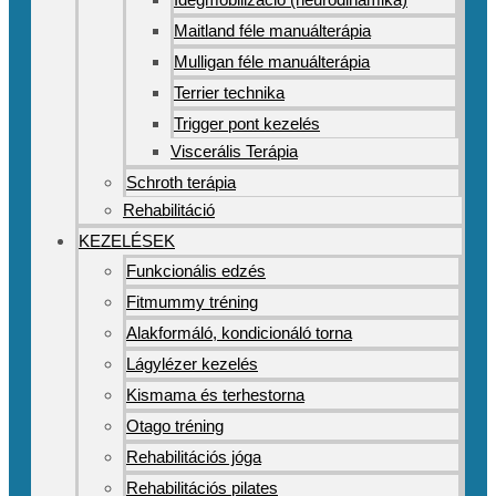
Maitland féle manuálterápia
Mulligan féle manuálterápia
Terrier technika
Trigger pont kezelés
Viscerális Terápia
Schroth terápia
Rehabilitáció
KEZELÉSEK
Funkcionális edzés
Fitmummy tréning
Alakformáló, kondicionáló torna
Lágylézer kezelés
Kismama és terhestorna
Otago tréning
Rehabilitációs jóga
Rehabilitációs pilates