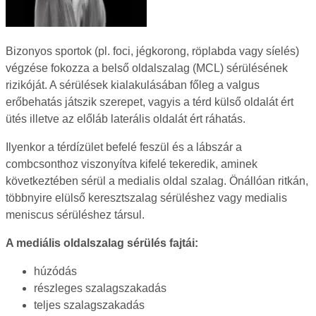
Bizonyos sportok (pl. foci, jégkorong, röplabda vagy síelés)
végzése fokozza a belső oldalszalag (MCL) sérülésének
rizikóját. A sérülések kialakulásában főleg a valgus
erőbehatás játszik szerepet, vagyis a térd külső oldalát ért
ütés illetve az előláb laterális oldalát ért ráhatás.
Ilyenkor a térdízület befelé feszül és a lábszár a
combcsonthoz viszonyítva kifelé tekeredik, aminek
következtében sérül a medialis oldal szalag. Önállóan ritkán,
többnyire elülső keresztszalag sérüléshez vagy medialis
meniscus sérüléshez társul.
A mediális oldalszalag sérülés fajtái:
húzódás
részleges szalagszakadás
teljes szalagszakadás