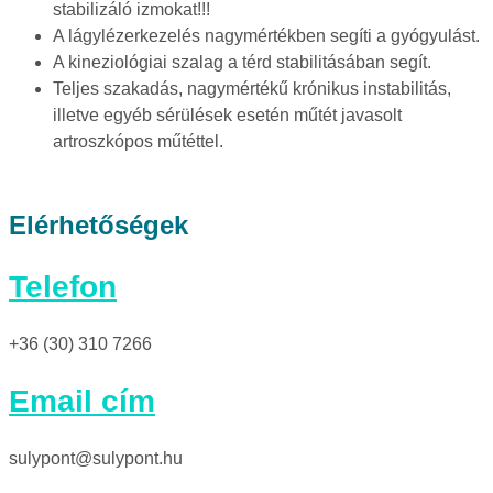
stabilizáló izmokat!!!
A lágylézerkezelés nagymértékben segíti a gyógyulást.
A kineziológiai szalag a térd stabilitásában segít.
Teljes szakadás, nagymértékű krónikus instabilitás,
illetve egyéb sérülések esetén műtét javasolt
artroszkópos műtéttel.
Elérhetőségek
Telefon
+36 (30) 310 7266
Email cím
sulypont@sulypont.hu