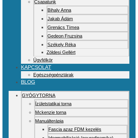
Csapatunk
Bihaly Anna
Jakab Ádám
Grenács Tímea
Gedeon Fruzsina
Székely Réka
Zöldesi Gellért
Ügyfélkör
KAPCSOLAT
Egészségpénztárak
BLOG
GYÓGYTORNA
Ízületstatikai torna
Mckenzie torna
Manuálterápia
Fascia azaz FDM kezelés
Idegmobilizáció (neurodinamika)