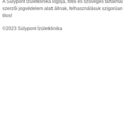
A Súlypont Ízületklinika logója, fotói és szöveges tartalmai
szerzői jogvédelem alatt állnak, felhasználásuk szigorúan
tilos!
©2023 Súlypont Ízületklinika