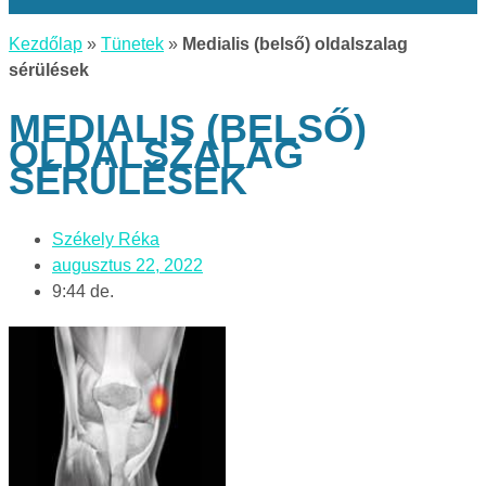
Kezdőlap
»
Tünetek
»
Medialis (belső) oldalszalag
sérülések
MEDIALIS (BELSŐ)
OLDALSZALAG
SÉRÜLÉSEK
Székely Réka
augusztus 22, 2022
9:44 de.