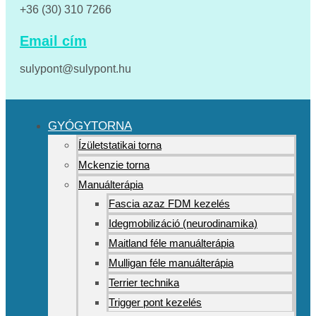
+36 (30) 310 7266
Email cím
sulypont@sulypont.hu
GYÓGYTORNA
Ízületstatikai torna
Mckenzie torna
Manuálterápia
Fascia azaz FDM kezelés
Idegmobilizáció (neurodinamika)
Maitland féle manuálterápia
Mulligan féle manuálterápia
Terrier technika
Trigger pont kezelés