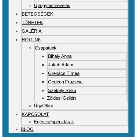
Gyógytestnevelés
BETEGSÉGEK
TÜNETEK
GALÉRIA
RÓLUNK
Csapatunk
Bihaly Anna
Jakab Ádám
Grenács Tímea
Gedeon Fruzsina
Székely Réka
Zöldesi Gellért
Ügyfélkör
KAPCSOLAT
Egészségpénztárak
BLOG