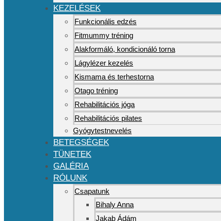
KEZELÉSEK
Funkcionális edzés
Fitmummy tréning
Alakformáló, kondicionáló torna
Lágylézer kezelés
Kismama és terhestorna
Otago tréning
Rehabilitációs jóga
Rehabilitációs pilates
Gyógytestnevelés
BETEGSÉGEK
TÜNETEK
GALÉRIA
RÓLUNK
Csapatunk
Bihaly Anna
Jakab Ádám