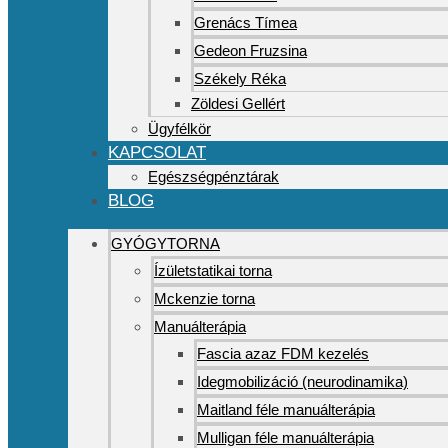
Grenács Tímea
Gedeon Fruzsina
Székely Réka
Zöldesi Gellért
Ügyfélkör
KAPCSOLAT
Egészségpénztárak
BLOG
GYÓGYTORNA
Ízületstatikai torna
Mckenzie torna
Manuálterápia
Fascia azaz FDM kezelés
Idegmobilizáció (neurodinamika)
Maitland féle manuálterápia
Mulligan féle manuálterápia