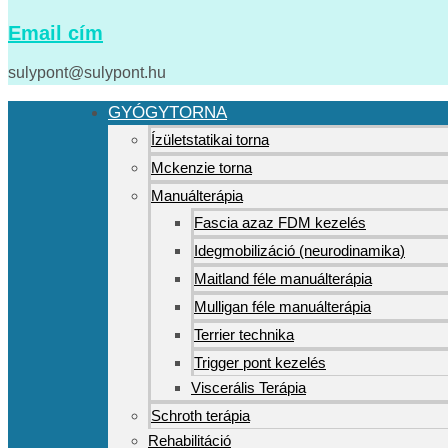
Email cím
sulypont@sulypont.hu
GYÓGYTORNA
Ízületstatikai torna
Mckenzie torna
Manuálterápia
Fascia azaz FDM kezelés
Idegmobilizáció (neurodinamika)
Maitland féle manuálterápia
Mulligan féle manuálterápia
Terrier technika
Trigger pont kezelés
Viscerális Terápia
Schroth terápia
Rehabilitáció