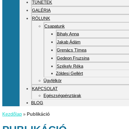
TÜNETEK
GALÉRIA
RÓLUNK
Csapatunk
Bihaly Anna
Jakab Ádám
Grenács Tímea
Gedeon Fruzsina
Székely Réka
Zöldesi Gellért
Ügyfélkör
KAPCSOLAT
Egészségpénztárak
BLOG
Kezdőlap
»
Publikáció