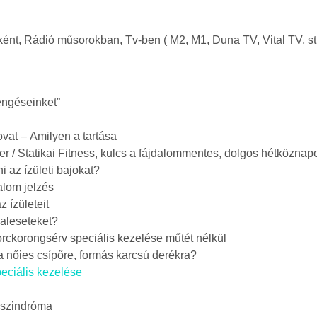
t, Rádió műsorokban, Tv-ben ( M2, M1, Duna TV, Vital TV, stb
engéseinket”
vat – Amilyen a tartása
 / Statikai Fitness, kulcs a fájdalommentes, dolgos hétközna
i az ízületi bajokat?
alom jelzés
 ízületeit
aleseteket?
orckorongsérv speciális kezelése műtét nélkül
a nőies csípőre, formás karcsú derékra?
eciális kezelése
t szindróma