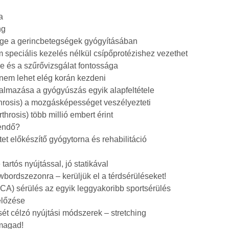
a
ng
ége a gerincbetegségek gyógyításában
m speciális kezelés nélkül csípőprotézishez vezethet
e és a szűrővizsgálat fontossága
 nem lehet elég korán kezdeni
almazása a gyógyúszás egyik alapfeltétele
throsis) a mozgásképességet veszélyezteti
throsis) több millió embert érint
eendő?
et előkészítő gyógytorna és rehabilitáció
artós nyújtással, jó statikával
wbordszezonra – kerüljük el a térdsérüléseket!
LCA) sérülés az egyik leggyakoribb sportsérülés
előzése
ét célzó nyújtási módszerek – stretching
 magad!