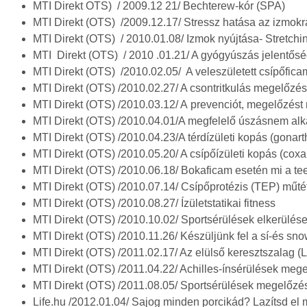
MTI Direkt OTS) / 2009.12 21/ Bechterew-kór (SPA)
MTI Direkt (OTS) /2009.12.17/ Stressz hatása az izmokr
MTI Direkt (OTS) / 2010.01.08/ Izmok nyújtása- Stretchi
MTI Direkt (OTS) / 2010 .01.21/ A gyógyúszás jelentős
MTI Direkt (OTS) /2010.02.05/ A veleszületett csípőfica
MTI Direkt (OTS) /2010.02.27/ A csontritkulás megelőzés
MTI Direkt (OTS) /2010.03.12/ A prevenciót, megelőzést
MTI Direkt (OTS) /2010.04.01/A megfelelő úszásnem alk
MTI Direkt (OTS) /2010.04.23/A térdízületi kopás (gonar
MTI Direkt (OTS) /2010.05.20/ A csípőízületi kopás (coxar
MTI Direkt (OTS) /2010.06.18/ Bokaficam esetén mi a t
MTI Direkt (OTS) /2010.07.14/ Csípőprotézis (TEP) műtét
MTI Direkt (OTS) /2010.08.27/ Ízületstatikai fitness
MTI Direkt (OTS) /2010.10.02/ Sportsérülések elkerülése t
MTI Direkt (OTS) /2010.11.26/ Készüljünk fel a sí-és sno
MTI Direkt (OTS) /2011.02.17/ Az elülső keresztszalag (
MTI Direkt (OTS) /2011.04.22/ Achilles-ínsérülések meg
MTI Direkt (OTS) /2011.08.05/ Sportsérülések megelőzés
Life.hu /2012.01.04/ Sajog minden porcikád? Lazítsd el