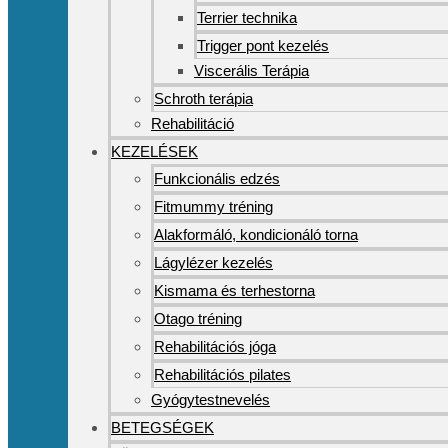
Terrier technika
Trigger pont kezelés
Viscerális Terápia
Schroth terápia
Rehabilitáció
KEZELÉSEK
Funkcionális edzés
Fitmummy tréning
Alakformáló, kondicionáló torna
Lágylézer kezelés
Kismama és terhestorna
Otago tréning
Rehabilitációs jóga
Rehabilitációs pilates
Gyógytestnevelés
BETEGSÉGEK