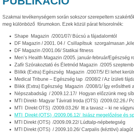
PUBLIKÁCIÓ
Szakmai tevékenységem során sokszor szerepeltem szakértőkén
meg különböző fórumokon. Ezek közül párat felsorolnék:
Shape Magazin /2001/07/ Búcsú a fájadalomtól
DF Magazin / 2001. 04 / Csillapítsuk szorgalmasan „kil
DF Magazin /2001.06/ Statikai fitness
Men’s Health Magazin /2005. január-február/Egészség ro
Zafír Szórakoztató és Életmód Magazin /2005 szeptember
Blilkk (Extra) Egészség Magazin /2007/5/ El lehet kerüln
Medical Tribune – Egészség lap /2008/2 / Az ízületi fájd
Blikk (Extra) Egészség Magazin /2008/1/ Így erősítheti az
Népszabadság / 2009.12.17/ Hogyan előzzünk meg síb
MTI Direkt- Magyar Távirati Iroda (OTS) /2009.02.26./ P
MTI Direkt OTS) /2009.03.26/ Itt a tavasz – ki ne vágyn
MTI Direkt (OTS) /2009.06.12/ Isiász megelőzése és sp
MTI Direkt (OTS) /2009.09.22/ Lúdtalp-népbetegség
MTI Direkt (OTS) / 2009.10.26/ Carpalis (kéztövi) alagú