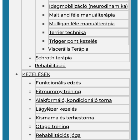
Idegmobilizáció (neurodinamika)
Maitland féle manuálterápia
Mulligan féle manuálterápia
Terrier technika
Trigger pont kezelés
Viscerális Terápia
Schroth terápia
Rehabilitáció
KEZELÉSEK
Funkcionális edzés
Fitmummy tréning
Alakformáló, kondicionáló torna
Lágylézer kezelés
Kismama és terhestorna
Otago tréning
Rehabilitációs jóga