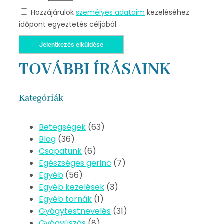
Hozzájárulok
személyes adataim
kezeléséhez
időpont egyeztetés céljából.
Jelentkezés elküldése
TOVÁBBI ÍRÁSAINK
Kategóriák
Betegségek
(63)
Blog
(36)
Csapatunk
(6)
Egészséges gerinc
(7)
Egyéb
(56)
Egyéb kezelések
(3)
Egyéb tornák
(1)
Gyógytestnevelés
(31)
Gyógyúszás
(8)