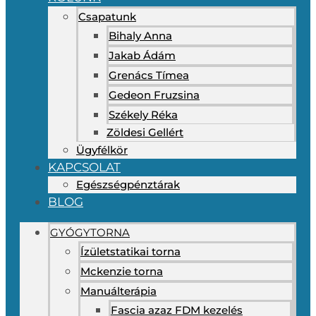
Csapatunk
Bihaly Anna
Jakab Ádám
Grenács Tímea
Gedeon Fruzsina
Székely Réka
Zöldesi Gellért
Ügyfélkör
KAPCSOLAT
Egészségpénztárak
BLOG
GYÓGYTORNA
Ízületstatikai torna
Mckenzie torna
Manuálterápia
Fascia azaz FDM kezelés