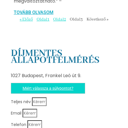
megváltoztatható.” –
TOVÁBB OLVASOM
« Előző
Oldal
1
Oldal
2
Oldal
3
Következő »
DÍJMENTES
ÁLLAPOTFELMÉRÉS
1027 Budapest, Frankel Leó út 9.
Miért válassza a súlypontot?
Teljes név
Email
Telefon