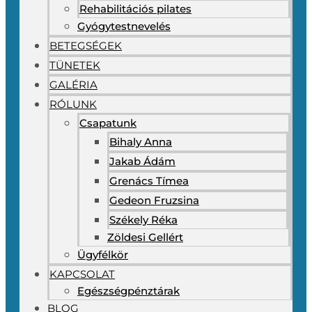
Rehabilitációs pilates
Gyógytestnevelés
BETEGSÉGEK
TÜNETEK
GALÉRIA
RÓLUNK
Csapatunk
Bihaly Anna
Jakab Ádám
Grenács Tímea
Gedeon Fruzsina
Székely Réka
Zöldesi Gellért
Ügyfélkör
KAPCSOLAT
Egészségpénztárak
BLOG