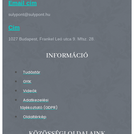
Email cím
sulypont@sulypont.hu
Cím
1027 Budapest, Frankel Leó utca 9. Mfsz. 28.
INFORMÁCIÓ
Tudástár
GYIK
Videók
Adatkezelési
tájékoztató (GDPR)
Oldaltérkép
KÖZÖSSÉGI OLDALAINK