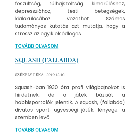
feszültség, túlhajszoltság kimerüléshez,
depresszióhoz, testi betegségek,
kialakulásához vezethet. Számos
tudományos kutatás azt mutatja, hogy a
stressz az egyik elsődleges
TOVÁBB OLVASOM
SQUASH (FALLABDA)
SZÉKELY RÉKA
2010.12.10.
Squash-ban 1930 óta profi világbajnokot is
hirdetnek, de a játék bázisát a
hobbisportolók jelentik. A squash, (fallabda)
divatos sport, ügyességi játék, lényege: a
szemben levő
TOVÁBB OLVASOM