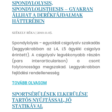
SPONDYLOLYSIS,
SPONDYLOLISTHESIS – GYAKRAN
ÁLLHAT A DERÉKFÁJDALMAK
HÁTTERÉBEN
SZÉKELY RÉKA
2010.11.05.
Spondylolysis – egyoldali csigolyaív szakadás
(leggyakrabban az L4, L5 ágyéki csigolya
érintett). A csigolyaív legvékonyabb részén
(pars interarticularison) a csont
folytonossága megszakad. Leggyakrabban
fejlődési rendellenesség
TOVÁBB OLVASOM
SPORTSÉRÜLÉSEK ELKERÜLÉSE
TARTÓS NYÚJTÁSSAL, JÓ
STATIKÁVAL