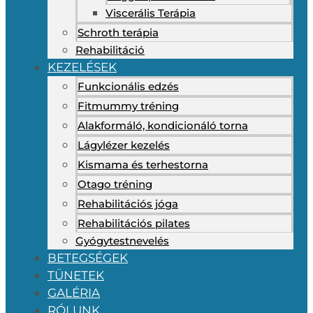
Viscerális Terápia
Schroth terápia
Rehabilitáció
KEZELÉSEK
Funkcionális edzés
Fitmummy tréning
Alakformáló, kondicionáló torna
Lágylézer kezelés
Kismama és terhestorna
Otago tréning
Rehabilitációs jóga
Rehabilitációs pilates
Gyógytestnevelés
BETEGSÉGEK
TÜNETEK
GALÉRIA
RÓLUNK