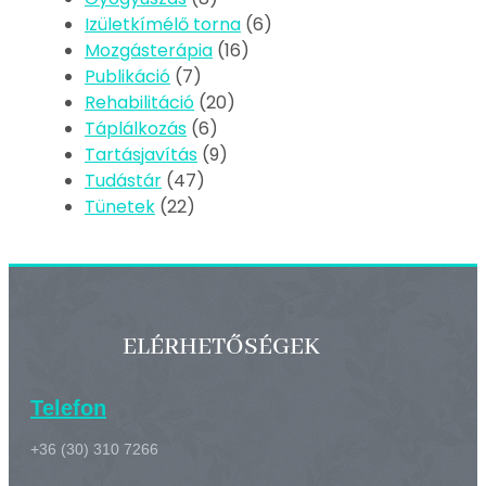
Izületkímélő torna
(6)
Mozgásterápia
(16)
Publikáció
(7)
Rehabilitáció
(20)
Táplálkozás
(6)
Tartásjavítás
(9)
Tudástár
(47)
Tünetek
(22)
ELÉRHETŐSÉGEK
Telefon
+36 (30) 310 7266