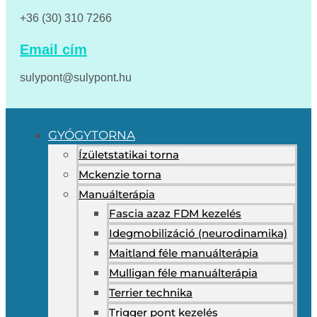
+36 (30) 310 7266
Email cím
sulypont@sulypont.hu
GYÓGYTORNA
Ízületstatikai torna
Mckenzie torna
Manuálterápia
Fascia azaz FDM kezelés
Idegmobilizáció (neurodinamika)
Maitland féle manuálterápia
Mulligan féle manuálterápia
Terrier technika
Trigger pont kezelés