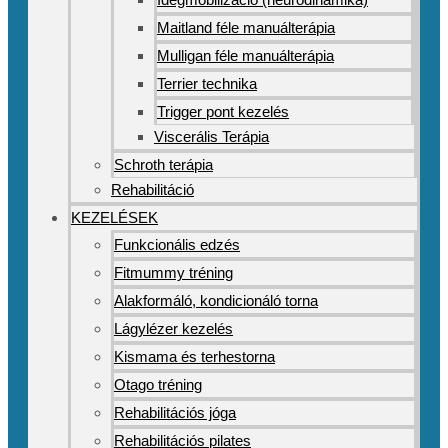
Maitland féle manuálterápia
Mulligan féle manuálterápia
Terrier technika
Trigger pont kezelés
Viscerális Terápia
Schroth terápia
Rehabilitáció
KEZELÉSEK
Funkcionális edzés
Fitmummy tréning
Alakformáló, kondicionáló torna
Lágylézer kezelés
Kismama és terhestorna
Otago tréning
Rehabilitációs jóga
Rehabilitációs pilates