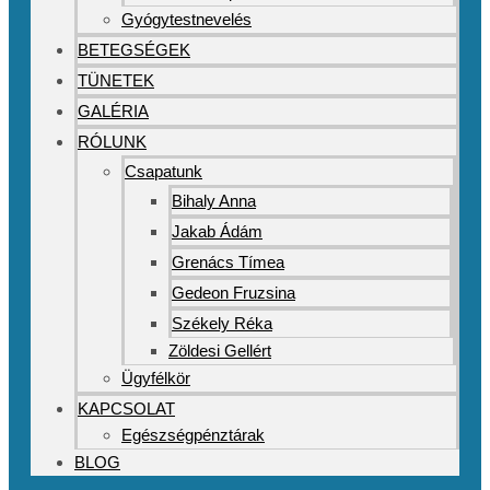
Gyógytestnevelés
BETEGSÉGEK
TÜNETEK
GALÉRIA
RÓLUNK
Csapatunk
Bihaly Anna
Jakab Ádám
Grenács Tímea
Gedeon Fruzsina
Székely Réka
Zöldesi Gellért
Ügyfélkör
KAPCSOLAT
Egészségpénztárak
BLOG