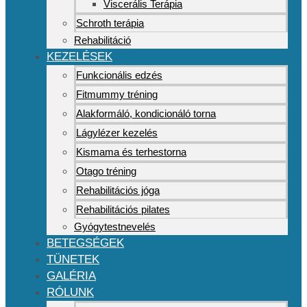
Viscerális Terápia
Schroth terápia
Rehabilitáció
KEZELÉSEK
Funkcionális edzés
Fitmummy tréning
Alakformáló, kondicionáló torna
Lágylézer kezelés
Kismama és terhestorna
Otago tréning
Rehabilitációs jóga
Rehabilitációs pilates
Gyógytestnevelés
BETEGSÉGEK
TÜNETEK
GALÉRIA
RÓLUNK