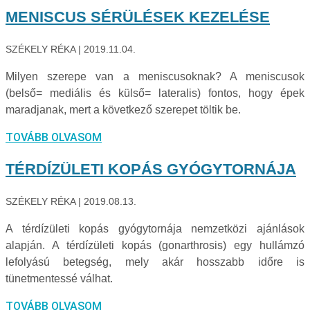
MENISCUS SÉRÜLÉSEK KEZELÉSE
SZÉKELY RÉKA
2019.11.04.
Milyen szerepe van a meniscusoknak? A meniscusok
(belső= mediális és külső= lateralis) fontos, hogy épek
maradjanak, mert a következő szerepet töltik be.
TOVÁBB OLVASOM
TÉRDÍZÜLETI KOPÁS GYÓGYTORNÁJA
SZÉKELY RÉKA
2019.08.13.
A térdízületi kopás gyógytornája nemzetközi ajánlások
alapján. A térdízületi kopás (gonarthrosis) egy hullámzó
lefolyású betegség, mely akár hosszabb időre is
tünetmentessé válhat.
TOVÁBB OLVASOM