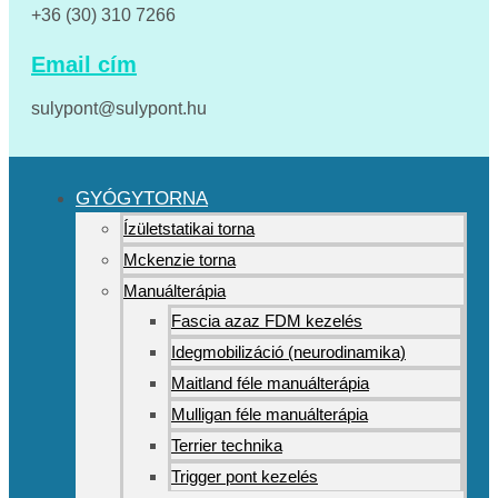
+36 (30) 310 7266
Email cím
sulypont@sulypont.hu
GYÓGYTORNA
Ízületstatikai torna
Mckenzie torna
Manuálterápia
Fascia azaz FDM kezelés
Idegmobilizáció (neurodinamika)
Maitland féle manuálterápia
Mulligan féle manuálterápia
Terrier technika
Trigger pont kezelés