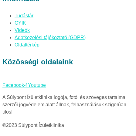
Tudástár
GYIK
Videók
Adatkezelési tájékoztató (GDPR)
Oldaltérkép
Közösségi oldalaink
Facebook-f
Youtube
A Súlypont Ízületklinika logója, fotói és szöveges tartalmai
szerzői jogvédelem alatt állnak, felhasználásuk szigorúan
tilos!
©2023 Súlypont Ízületklinika