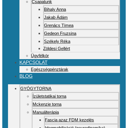
Csapatunk
Bihaly Anna
Jakab Ádám
Grenács Tímea
Gedeon Fruzsina
Székely Réka
Zöldesi Gellért
Ügyfélkör
KAPCSOLAT
Egészségpénztárak
BLOG
GYÓGYTORNA
Ízületstatikai torna
Mckenzie torna
Manuálterápia
Fascia azaz FDM kezelés
Idegmobilizáció (neurodinamika)