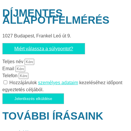
DÍJMENTES
ÁLLAPOTFELMÉRÉS
1027 Budapest, Frankel Leó út 9.
Miért válassza a súlypontot?
Teljes név
Email
Telefon
Hozzájárulok
személyes adataim
kezeléséhez időpont
egyeztetés céljából.
Jelentkezés elküldése
TOVÁBBI ÍRÁSAINK