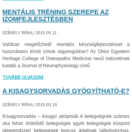
MENTÁLIS TRÉNING SZEREPE AZ
IZOMFEJLESZTÉSBEN
SZÉKELY RÉKA
2015.05.11.
Valóban megelőzhető mentális készségfejlesztéssel a
használaton kívüli izmok elgyengülése? Az Ohioi Egyetem
Heritage College of Osteopathic Medicine nevű intézetének
kutatói a Journal of Neurophysiology című
TOVÁBB OLVASOM
A KISAGYSORVADÁS GYÓGYÍTHATÓ-E?
SZÉKELY RÉKA
2015.03.19.
Kisagysorvadás – kisagyi atróphiák A betegségnek számos
oka lehet: öröklődő betegségek agyér betegségek központ
idegrendszeri betegségek toxicus ártalmak (alkoholizmus,