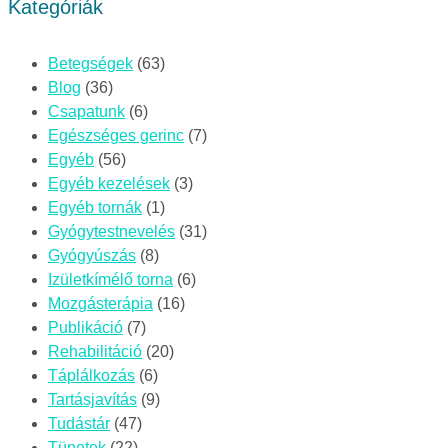
Kategóriák
Betegségek
(63)
Blog
(36)
Csapatunk
(6)
Egészséges gerinc
(7)
Egyéb
(56)
Egyéb kezelések
(3)
Egyéb tornák
(1)
Gyógytestnevelés
(31)
Gyógyúszás
(8)
Izületkímélő torna
(6)
Mozgásterápia
(16)
Publikáció
(7)
Rehabilitáció
(20)
Táplálkozás
(6)
Tartásjavítás
(9)
Tudástár
(47)
Tünetek
(22)