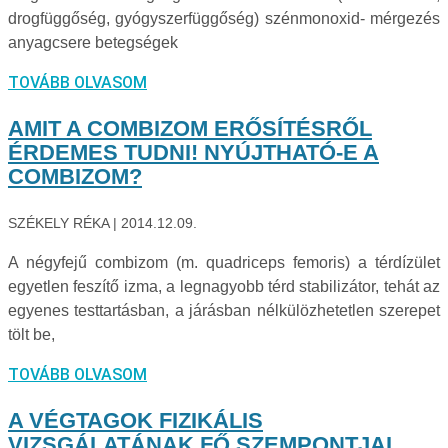
drogfüggőség, gyógyszerfüggőség) szénmonoxid- mérgezés
anyagcsere betegségek
TOVÁBB OLVASOM
AMIT A COMBIZOM ERŐSÍTÉSRŐL
ÉRDEMES TUDNI! NYÚJTHATÓ-E A
COMBIZOM?
SZÉKELY RÉKA
2014.12.09.
A négyfejű combizom (m. quadriceps femoris) a térdízület
egyetlen feszítő izma, a legnagyobb térd stabilizátor, tehát az
egyenes testtartásban, a járásban nélkülözhetetlen szerepet
tölt be,
TOVÁBB OLVASOM
A VÉGTAGOK FIZIKÁLIS
VIZSGÁLATÁNAK FŐ SZEMPONTJAI