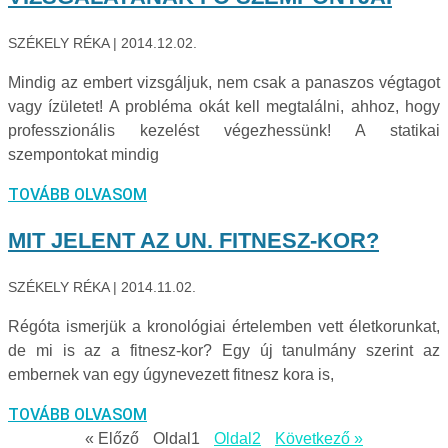
SZÉKELY RÉKA
2014.12.02.
Mindig az embert vizsgáljuk, nem csak a panaszos végtagot
vagy ízületet! A probléma okát kell megtalálni, ahhoz, hogy
professzionális kezelést végezhessünk! A statikai
szempontokat mindig
TOVÁBB OLVASOM
MIT JELENT AZ UN. FITNESZ-KOR?
SZÉKELY RÉKA
2014.11.02.
Régóta ismerjük a kronológiai értelemben vett életkorunkat,
de mi is az a fitnesz-kor? Egy új tanulmány szerint az
embernek van egy úgynevezett fitnesz kora is,
TOVÁBB OLVASOM
« Előző
Oldal
1
Oldal
2
Következő »